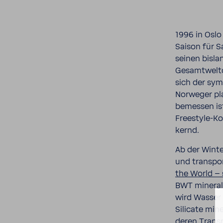
1996 in Osl
Saison für Sa
seinen bisla
Gesamt­welt
sich der sym
Norweger pla
bemessen ist,
Freestyle-​K
kernd.
Ab der Winte
und trans­po
the World – 
BWT mine­ra­l
wird Wasser 
Sili­cate min
deren Trans