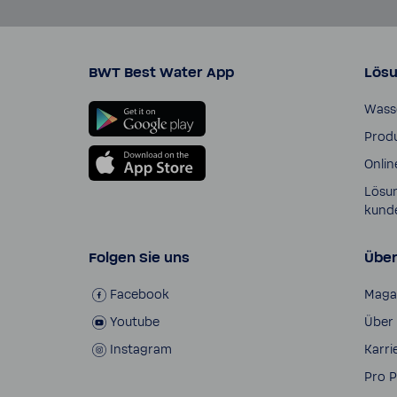
BWT Best Water App
Lös
Wass
Produ
Onlin
Lösun
kund
Folgen Sie uns
Über
Face­book
Maga
Youtube
Über
Insta­gram
Karri
Pro P