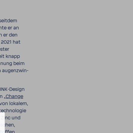
 seitdem
hte er an
n er den
 2021 hat
ester
eit knapp
an­nung beim
n augen­zwin­
INK-​Design
on
„Change
 von lokalem,
tech­no­logie
, Zinc und
a­schen,
stoffen