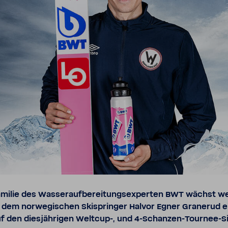
amilie des Wasser­auf­be­rei­tungs­ex­perten BWT wächst w
t dem norwe­gi­schen Skispringer Halvor Egner Granerud e
 den dies­jäh­rigen Weltcup-​, und 4-​Schanzen-Tournee-S