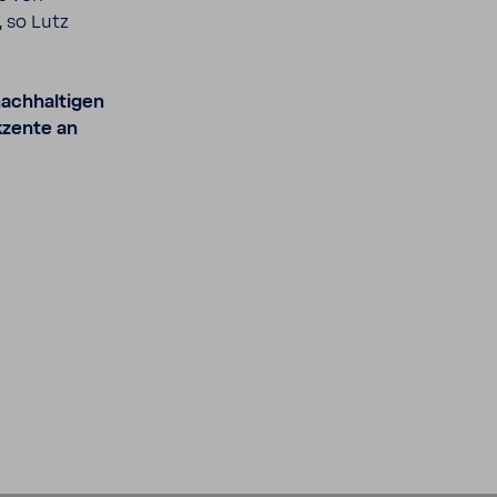
 so Lutz
ach­hal­tigen
kzente an