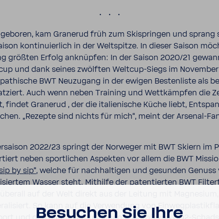
.
o geboren, kam Granerud früh zum Skispringen und sprang
ison konti­nu­ier­lich in der Welt­spitze. In dieser Saison möc
ng größten Erfolg anknüpfen: In der Saison 2020/21 gewan
cup und dank seines zwölften Weltcup-​Siegs im November
pa­thi­sche BWT Neuzu­gang in der ewigen Besten­liste als b
t­ziert. Auch wenn neben Trai­ning und Wett­kämpfen die Z
 findet Granerud , der die italie­ni­sche Küche liebt, Entsp
ochen. „Rezepte sind nichts für mich“, meint der Arsenal-​Fa
r­saison 2022/23 springt der Norweger mit BWT Skiern im P
r­tiert neben sport­li­chen Aspekten vor allem die BWT Missi
sip by sip“
, welche für nach­hal­tigen und gesunden Genuss
i­siertem Wasser steht. Mithilfe der paten­tierten BWT Filter­
überall auf der Welt direkt aus der Leitung mit Magne­sium
e­ra­li­siert. So kann auf die Verwen­dung von Einweg­plas­tik­fl
Besu­chen Sie Ihre
­port und den damit verbun­denen Ausstoß von CO2-​Schad