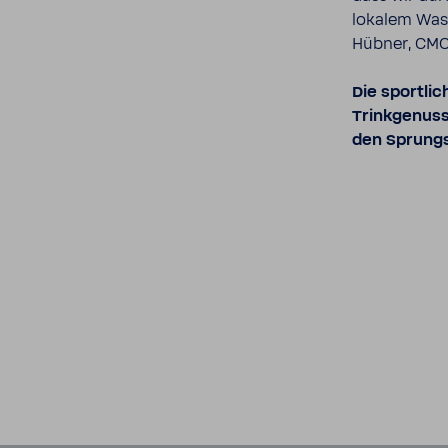
lokalem Wass
Hübner, CM
Die sport­li
Trink­ge­nus
den Sprung­