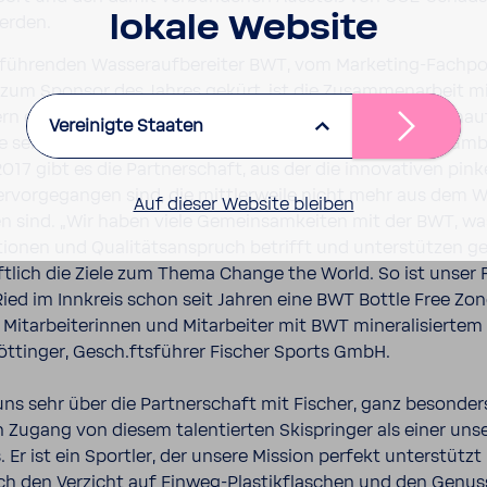
lokale Website
werden.
führenden Wasser­auf­be­reiter BWT, vom Marketing-​Fachpor
zum Sponsor des Jahres gekürt, ist die Zusam­men­ar­beit mit
ern ein wesent­li­cher Baustein für den welt­weiten Marken­au
Vereinigte Staaten
 seit Jahren enge Koope­ra­tion mit der Fischer Sports Gmb
2017 gibt es die Part­ner­schaft, aus der die inno­va­tiven pin
rvor­ge­gangen sind, die mitt­ler­weile nicht mehr aus dem W
Auf dieser Website bleiben
 sind. „Wir haben viele Gemein­sam­keiten mit der BWT, was
­tionen und Quali­täts­an­spruch betrifft und unter­stützen 
aft­lich die Ziele zum Thema Change the World. So ist unser
Ried im Innkreis schon seit Jahren eine BWT Bottle Free Zo
 Mitar­bei­te­rinnen und Mitar­beiter mit BWT mine­ra­li­siertem
öttinger, Gesch.ftsführer Fischer Sports GmbH.
uns sehr über die Part­ner­schaft mit Fischer, ganz beson­der
 Zugang von diesem talen­tierten Skispringer als einer uns
s. Er ist ein Sportler, der unsere Mission perfekt unter­stütz
ch den Verzicht auf Einweg-​Plastikflaschen und den Genus