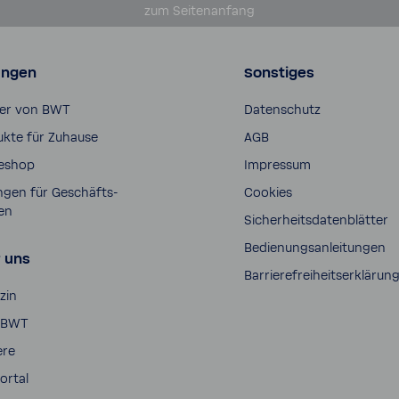
zum Seiten­an­fang
ungen
Sonstiges
er von BWT
Daten­schutz
kte für Zuhause
AGB
e­shop
Impressum
gen für Geschäfts­
Cookies
en
Sicher­heits­da­ten­blätter
Bedie­nungs­an­lei­tungen
 uns
Barrie­re­frei­heits­er­klä­run
zin
 BWT
ere
ortal