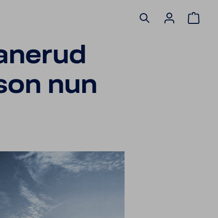
ranerud
ison nun