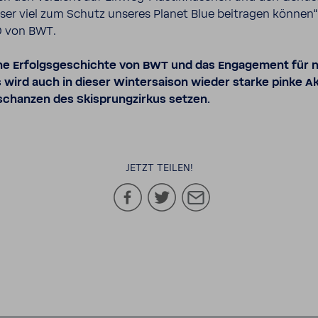
er viel zum Schutz unseres Planet Blue beitragen können“,
O von BWT.
che Erfolgs­ge­schichte von BWT und das Enga­ge­ment für n
s wird auch in dieser Winter­saison wieder starke pinke A
schanzen des Skisprung­zirkus setzen.
JETZT TEILEN!