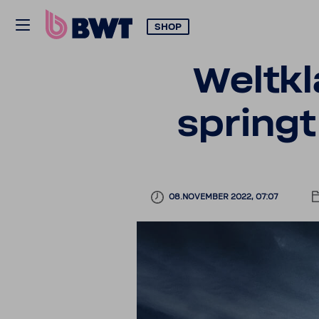
SHOP
Welt­k
springt
08.NOVEMBER 2022, 07:07