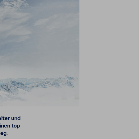
eiter und
inen top
ieg.