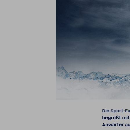
Die Sport-​F
begrüßt mi
Anwärter auf