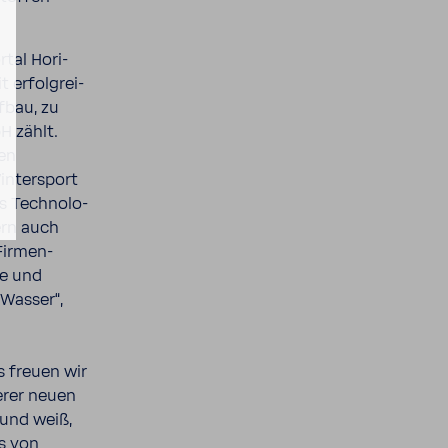
tal Hori­
 erfolg­rei­
fbau, zu
H zählt.
ken
inter­sport
 Tech­no­lo­
gern auch
 Firmen­
ne und
 Wasser“,
s freuen wir
erer neuen
t und weiß,
s von