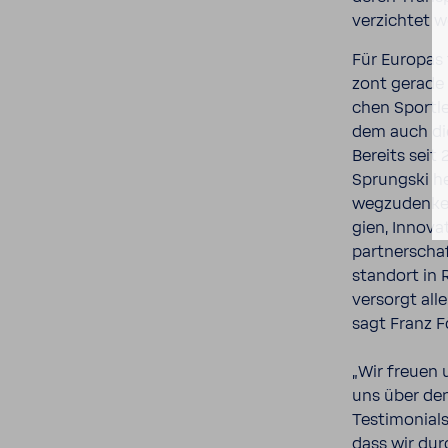
verzichtet 
Für Europas 
zont gerade 
chen Sport­l
dem auch die
Bereits seit 
Sprungski he
wegzu­denken
gien, Inno­va
part­ner­sch
standort in 
versorgt alle
sagt Franz F
„Wir freuen 
uns über den
Testi­mo­nial
dass wir dur