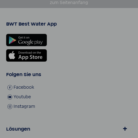
zum Seiten­an­fang
BWT Best Water App
Folgen Sie uns
Face­book
Youtube
Insta­gram
Lösungen