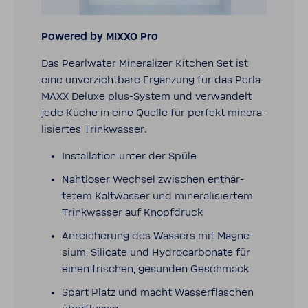
Powered by MIXXO Pro
Das Pearl­water Mine­ra­lizer Kitchen Set ist
eine unver­zicht­bare Ergän­zung für das Perla­
MAXX Deluxe plus-​System und verwan­delt
jede Küche in eine Quelle für perfekt mine­ra­
li­siertes Trink­wasser.
Instal­la­tion unter der Spüle
Naht­loser Wechsel zwischen enthär­
tetem Kalt­wasser und mine­ra­li­siertem
Trink­wasser auf Knopf­druck
Anrei­che­rung des Wassers mit Magne­
sium, Sili­cate und Hydro­car­bo­nate für
einen frischen, gesunden Geschmack
Spart Platz und macht Wasser­fla­schen