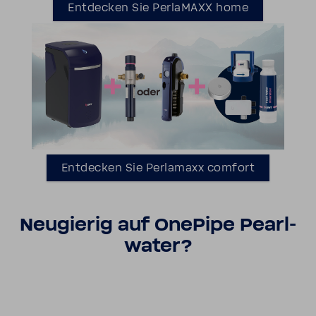
Entde­cken Sie Perla­MAXX home
Entde­cken Sie Perla­maxx comfort
Neugierig auf OnePipe Pearl­
water?