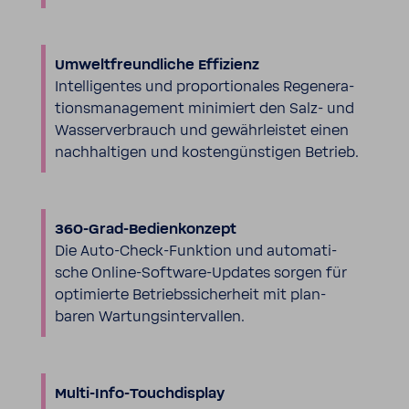
Umwelt­freund­liche Effi­zienz
Intel­li­gentes und propor­tio­nales Rege­ne­ra­
ti­ons­ma­nage­ment mini­miert den Salz- und
Wasser­ver­brauch und gewähr­leistet einen
nach­hal­tigen und kosten­güns­tigen Betrieb.
360-​Grad-Bedienkonzept
Die Auto-​Check-Funktion und auto­ma­ti­
sche Online-​Software-Updates sorgen für
opti­mierte Betriebs­si­cher­heit mit plan­
baren Wartungs­in­ter­vallen.
Multi-​Info-Touchdisplay