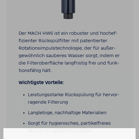
Der MACH HWS ist ein robuster und hoch­ef­
fi­zi­enter Rück­spül­filter mit paten­tierter
Rota­ti­ons­im­puls­tech­no­logie, der für außer­
ge­wöhn­lich sauberes Wasser sorgt, indem er
die Filter­ober­fläche lang­fristig frei und funk­
ti­ons­fähig hält.
Wich­tigste Vorteile:
Leis­tungs­starke Rück­spü­lung für hervor­
ra­gende Filte­rung
Lang­le­bige, nach­hal­tige Mate­ria­lien
Sorgt für hygie­ni­sches, parti­kel­freies
Wasser im gesamten System