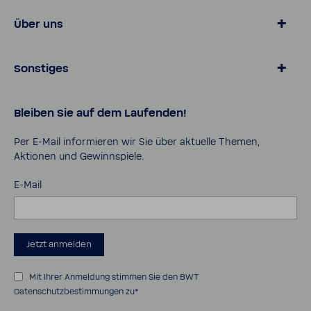
Wasser von BWT
Über uns
Produkte für Zuhause
Online­shop
Magazin
Sonstiges
Lösungen für Geschäfts­kunden
Über BWT
Karriere
Daten­schutz
Bleiben Sie auf dem Laufenden!
Pro Portal
AGB
Kontakt
Impressum
Per E-​Mail infor­mieren wir Sie über aktu­elle Themen,
Aktionen und Gewinn­spiele.
Cookies
Sicher­heits­da­ten­blätter
E-Mail
Bedie­nungs­an­lei­tungen
Barrie­re­frei­heits­er­klä­rung
Jetzt anmelden
Mit Ihrer Anmeldung stimmen Sie den
BWT
Datenschutzbestimmungen
zu*