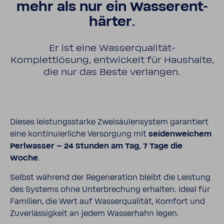
mehr als nur ein Wasser­ent­
härter.
Er ist eine Wasserqualität-​
Komplettlösung, entwi­ckelt für Haus­halte,
die nur das Beste verlangen.
Dieses leis­tungs­starke Zwei­säu­len­system garan­tiert
eine konti­nu­ier­liche Versor­gung mit
seiden­wei­chem
Perl­wasser – 24 Stunden am Tag, 7 Tage die
Woche
.
Selbst während der Rege­ne­ra­tion bleibt die Leis­tung
des Systems ohne Unter­bre­chung erhalten. Ideal für
Fami­lien, die Wert auf Wasser­qua­lität, Komfort und
Zuver­läs­sig­keit an jedem Wasser­hahn legen.