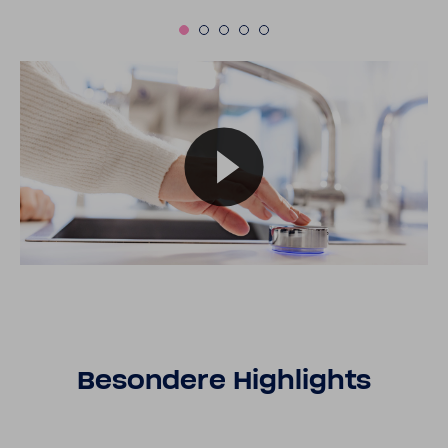
Beson­dere High­lights