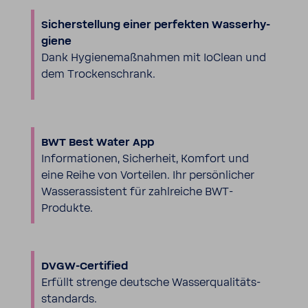
Sicher­stel­lung einer perfekten Wasser­hy­
giene
Dank Hygie­ne­maß­nahmen mit IoClean und
dem Trocken­schrank.
BWT Best Water App
Infor­ma­tionen, Sicher­heit, Komfort und
eine Reihe von Vorteilen. Ihr persön­li­cher
Wasser­as­sis­tent für zahl­reiche BWT-​
Produkte.
DVGW-​Certified
Erfüllt strenge deut­sche Wasser­qua­li­täts­
stan­dards.