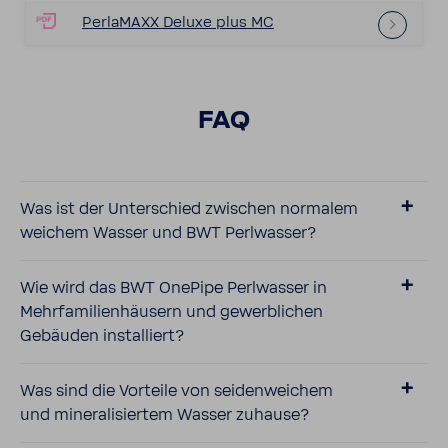
Perla­MAXX Deluxe plus MC
FAQ
Was ist der Unter­schied zwischen normalem
weichem Wasser und BWT Perl­wasser?
Wie wird das BWT OnePipe Perl­wasser in
Mehr­fa­mi­li­en­häu­sern und gewerb­li­chen
Gebäuden instal­liert?
Was sind die Vorteile von seiden­wei­chem
und mine­ra­li­siertem Wasser zuhause?