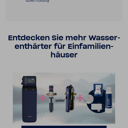
über­flüssig
Entde­cken Sie mehr Wasser­
ent­härter für Einfa­mi­li­en­
häuser