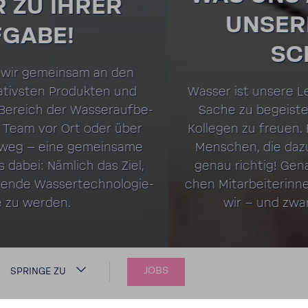
UNSERE LEIDEN­
SCHAFT!
Wasser ist unsere Leiden­schaft. Sich für eine
Sache zu begeis­tern. Sich gemeinsam mit
Kollegen zu freuen. Für eine Idee zu brennen.
Menschen, die dazu fähig sind, sind bei uns
genau richtig! Genau solche leiden­schaft­li­
chen Mitar­bei­te­rinnen und Mitar­beiter suchen
wir – und zwar in allen Berei­chen.
JOBS
SPRINGE ZU