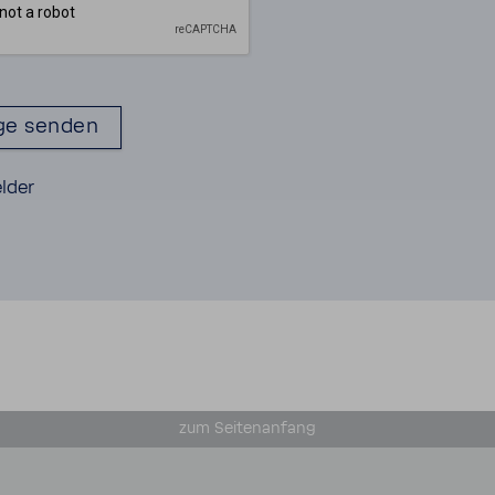
elder
zum Seiten­an­fang