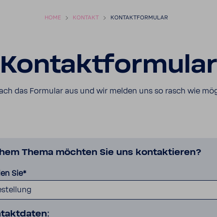
HOME
KONTAKT
KONTAKT­FOR­MULAR
Kontakt­for­mula
fach das Formular aus und wir melden uns so rasch wie mög
hem Thema möchten Sie uns kontak­tieren?
len Sie*
stellung
takt­daten: