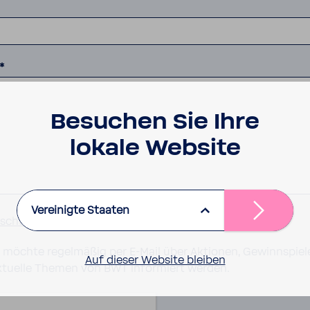
*
Besu­chen Sie Ihre
lokale Website
Vereinigte Staaten
­schutz­be­stim­mungen
akzep­tieren*
ch möchte regelmäßig per E-Mail über Aktionen, Gewinnspiel
Auf dieser Website bleiben
ktuelle Themen von BWT informiert werden.