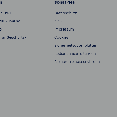
n
Sonstiges
on BWT
Daten­schutz
für Zuhause
AGB
p
Impressum
für Geschäfts­
Cookies
Sicher­heits­da­ten­blätter
Bedie­nungs­an­lei­tungen
s
Barrie­re­frei­heits­er­klä­rung