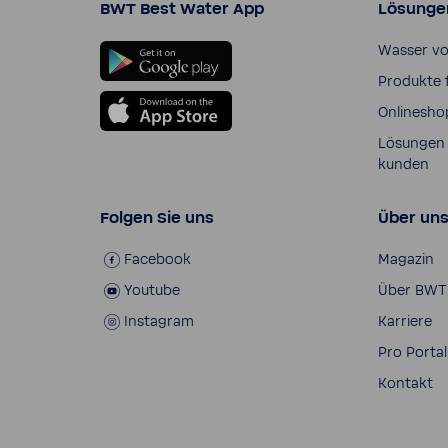
BWT Best Water App
Lösunge
Wasser v
Produkte 
Online­sho
Lösungen 
kunden
Folgen Sie uns
Über un
Face­book
Magazin
Youtube
Über BWT
Insta­gram
Karriere
Pro Portal
Kontakt