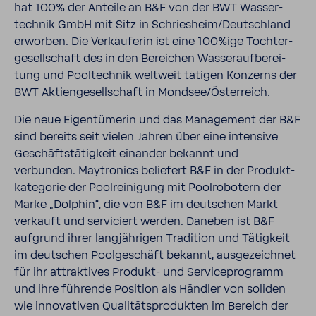
hat 100% der Anteile an B&F von der BWT Wasser­
technik GmbH mit Sitz in Schries­heim/Deutsch­land
erworben. Die Verkäu­ferin ist eine 100%ige Toch­ter­
ge­sell­schaft des in den Berei­chen Wasser­auf­be­rei­
tung und Pool­technik welt­weit tätigen Konzerns der
BWT Akti­en­ge­sell­schaft in Mondsee/Öster­reich.
Die neue Eigen­tü­merin und das Manage­ment der B&F
sind bereits seit vielen Jahren über eine inten­sive
Geschäfts­tä­tig­keit einander bekannt und
verbunden. Maytro­nics belie­fert B&F in der Produkt­
ka­te­gorie der Pool­rei­ni­gung mit Pool­ro­bo­tern der
Marke „Dolphin“, die von B&F im deut­schen Markt
verkauft und servi­ciert werden. Daneben ist B&F
aufgrund ihrer lang­jäh­rigen Tradi­tion und Tätig­keit
im deut­schen Pool­ge­schäft bekannt, ausge­zeichnet
für ihr attrak­tives Produkt-​ und Service­pro­gramm
und ihre führende Posi­tion als Händler von soliden
wie inno­va­tiven Quali­täts­pro­dukten im Bereich der