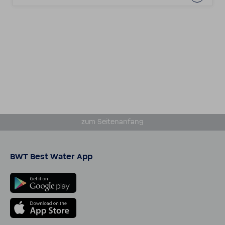
zum Seiten­an­fang
BWT Best Water App