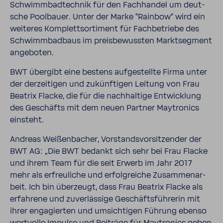
Schwimm­bad­technik für den Fach­handel um deut­
sche Pool­bauer. Unter der Marke "Rainbow" wird ein
weiteres Komplett­sor­ti­ment für Fach­be­triebe des
Schwimm­bad­baus im preis­be­wussten Markt­seg­ment
ange­boten.
BWT über­gibt eine bestens aufge­stellte Firma unter
der derzei­tigen und zukünf­tigen Leitung von Frau
Beatrix Flacke, die für die nach­hal­tige Entwick­lung
des Geschäfts mit dem neuen Partner Maytro­nics
einsteht.
Andreas Weißen­ba­cher, Vorstands­vor­sit­zender der
BWT AG: „Die BWT bedankt sich sehr bei Frau Flacke
und ihrem Team für die seit Erwerb im Jahr 2017
mehr als erfreu­liche und erfolg­reiche Zusam­men­ar­
beit. Ich bin über­zeugt, dass Frau Beatrix Flacke als
erfah­rene und zuver­läs­sige Geschäfts­füh­rerin mit
ihrer enga­gierten und umsich­tigen Führung ebenso