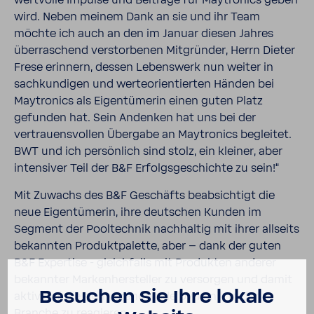
wert­volle Impulse und Beiträge für Maytro­nics geben
wird. Neben meinem Dank an sie und ihr Team
möchte ich auch an den im Januar diesen Jahres
über­ra­schend verstor­benen Mitgründer, Herrn Dieter
Frese erin­nern, dessen Lebens­werk nun weiter in
sach­kun­digen und werte­ori­en­tierten Händen bei
Maytro­nics als Eigen­tü­merin einen guten Platz
gefunden hat. Sein Andenken hat uns bei der
vertrau­ens­vollen Über­gabe an Maytro­nics begleitet.
BWT und ich persön­lich sind stolz, ein kleiner, aber
inten­siver Teil der B&F Erfolgs­ge­schichte zu sein!“
Mit Zuwachs des B&F Geschäfts beab­sich­tigt die
neue Eigen­tü­merin, ihre deut­schen Kunden im
Segment der Pool­technik nach­haltig mit ihrer allseits
bekannten Produkt­pa­lette, aber – dank der guten
B&F Exper­tise - gleich­falls mit Produkten anderer
bekannter Marken­her­steller zu versorgen und damit
Besu­chen Sie Ihre lokale
aktiv auf die sich verän­dernde Dynamik in der
Branche zu reagieren.