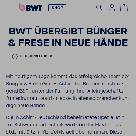
SHOP
BWT ÜBER­GIBT BÜNGER
& FRESE IN NEUE HÄNDE
15.JUNI 2020, 18:00
Mit heutigem Tage kommt das erfolg­reiche Team der
Bünger & Frese GmbH, Achim bei Bremen (nach­fol­
gend B&F), unter der Führung ihrer Allein­ge­schäfts­
füh­rerin, Frau Beatrix Flacke, in ebenso bran­chen­kun­
dige neue Hände.
Die in Achim/Deutsch­land behei­ma­tete Spezia­listin
für Schwimm­bad­technik wird von der Maytro­nics
Ltd., mit Sitz in Yizre’el (Israel) über­nommen. Diese