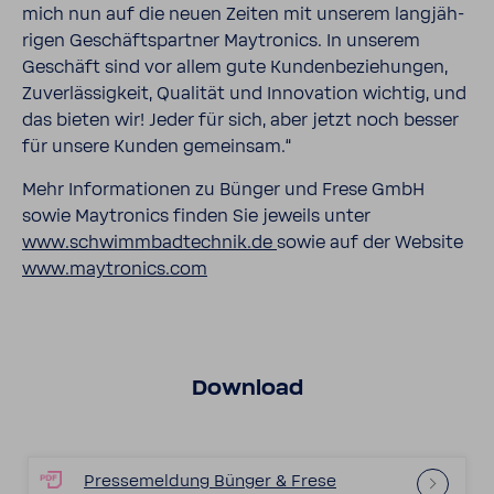
mich nun auf die neuen Zeiten mit unserem lang­jäh­
rigen Geschäfts­partner Maytro­nics. In unserem
Geschäft sind vor allem gute Kunden­be­zie­hungen,
Zuver­läs­sig­keit, Qualität und Inno­va­tion wichtig, und
das bieten wir! Jeder für sich, aber jetzt noch besser
für unsere Kunden gemeinsam.“
Mehr Infor­ma­tionen zu Bünger und Frese GmbH
sowie Maytro­nics finden Sie jeweils unter
www.schwimm­bad­technik.de
sowie auf der Website
www.maytro­nics.com
Down­load
Pres­se­mel­dung Bünger & Frese