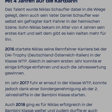
Mit 4 Jahren auf die Kart­bahn
Das Talent wurde Niklas Schaufler dabei in die Wiege
gelegt, denn auch sein Vater Daniel Schaufler war
selbst ein gefragter Kart-​Fahrer in der heimi­schen
Szene. Sohn Niklas bekam im Alter von 4 Jahren sein
erstes Kart und seit dem gibt es kein Halten mehr für
ihn.
2016
star­tete Niklas seine Rennfahrer-​​Karriere bei der
DAI-​Trophy (Deutschland-​​Österreich-​​Italien) in der
Klasse WTP. Gleich in seinem ersten Jahr konnte er
einige Erfolge einfahren und auch die Jahres­wer­tung
gewinnen.
Im Jahr
2017
fuhr er erneut in der Klasse WTP, konnte
jedoch dank einer Sonder­ge­neh­mi­gung ab der 2.
Jahres­hälfte in der Bambini Klasse starten.
Auch
2018
ging es für Niklas erfolg­reich in der
Bambini Klasse weiter und zudem durfte er auch