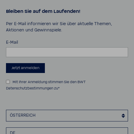
Karriere
Daten­schutz
Bleiben Sie auf dem Laufenden!
Pro Portal
AGB
Kontakt
Impressum
Per E-​Mail infor­mieren wir Sie über aktu­elle Themen,
Aktionen und Gewinn­spiele.
Cookies
Sicher­heits­da­ten­blätter
E-Mail
Bedie­nungs­an­lei­tungen
Barrie­re­frei­heits­er­klä­rung
Jetzt anmelden
Mit Ihrer Anmeldung stimmen Sie den
BWT
Datenschutzbestimmungen
zu*
ÖSTER­REICH
DE