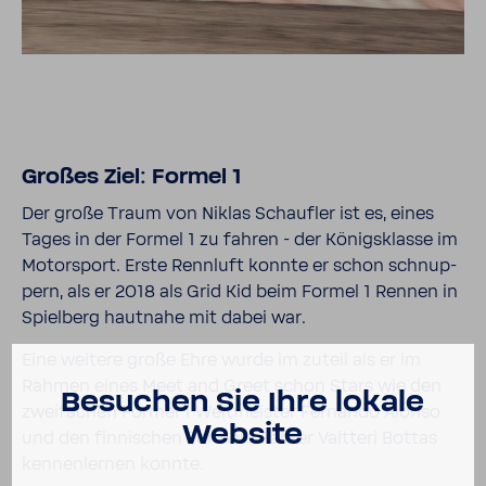
Großes Ziel: Formel 1
Der große Traum von Niklas Schaufler ist es, eines
Tages in der Formel 1 zu fahren - der Königs­klasse im
Motor­sport. Erste Renn­luft konnte er schon schnup­
pern, als er 2018 als Grid Kid beim Formel 1 Rennen in
Spiel­berg haut­nahe mit dabei war.
Eine weitere große Ehre wurde im zuteil als er im
Rahmen eines Meet and Greet schon Stars wie den
Besu­chen Sie Ihre lokale
zwei­fa­chen Formel 1 Welt­meister Fernando Alonso
Website
und den finni­schen Formel 1 Fahrer Valt­teri Bottas
kennen­lernen konnte.