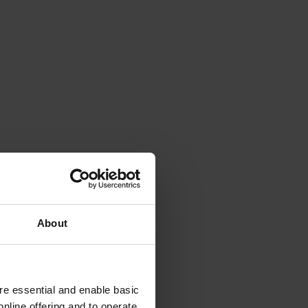
About
e essential and enable basic
nline offering and to operate