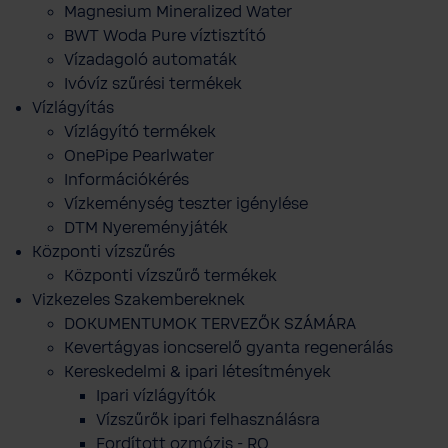
Magnesium Mineralized Water
BWT Woda Pure víztisztító
Vízadagoló automaták
Ivóvíz szűrési termékek
Vízlágyítás
Vízlágyító termékek
OnePipe Pearlwater
Információkérés
Vízkeménység teszter igénylése
DTM Nyereményjáték
Központi vízszűrés
Központi vízszűrő termékek
Vizkezeles Szakembereknek
DOKUMENTUMOK TERVEZŐK SZÁMÁRA
Kevertágyas ioncserelő gyanta regenerálás
Kereskedelmi & ipari létesítmények
Ipari vízlágyítók
Vízszűrők ipari felhasználásra
Fordított ozmózis - RO