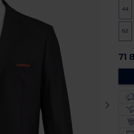
Ügyfélszolgálat
44
(E
BWT TERMÉK DOKUMENTÁCIÓ
62
A BWT-ről
71 