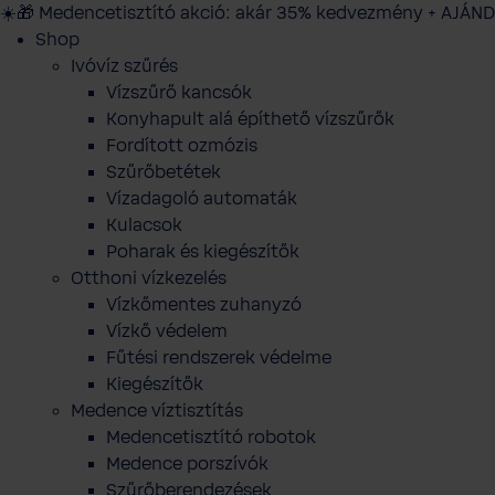
☀️🎁 Medencetisztító akció: akár 35% kedvezmény + AJÁND
Shop
Ivóvíz szűrés
Vízszűrő kancsók
Konyhapult alá építhető vízszűrők
Fordított ozmózis
Szűrőbetétek
Vízadagoló automaták
Kulacsok
Poharak és kiegészítők
Otthoni vízkezelés
Vízkőmentes zuhanyzó
Vízkő védelem
Fűtési rendszerek védelme
Kiegészítők
Medence víztisztítás
Medencetisztító robotok
Medence porszívók
Szűrőberendezések