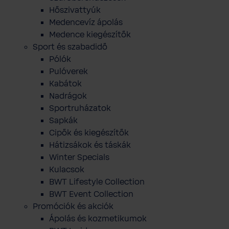
Hőszivattyúk
Medencevíz ápolás
Medence kiegészítők
Sport és szabadidő
Pólók
Pulóverek
Kabátok
Nadrágok
Sportruházatok
Sapkák
Cipők és kiegészítők
Hátizsákok és táskák
Winter Specials
Kulacsok
BWT Lifestyle Collection
BWT Event Collection
Promóciók és akciók
Ápolás és kozmetikumok