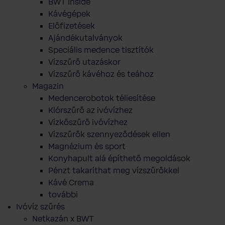
BWT Inside
Kávégépek
Előfizetések
Ajándékutalványok
Speciális medence tisztítók
Vízszűrő utazáskor
Vízszűrő kávéhoz és teához
Magazin
Medencerobotok téliesítése
Klórszűrő az ivóvízhez
Vízkőszűrő ivóvízhez
Vízszűrők szennyeződések ellen
Magnézium és sport
Konyhapult alá építhető megoldások
Pénzt takaríthat meg vízszűrőkkel
Kávé Crema
további
Ivóvíz szűrés
Netkazán x BWT