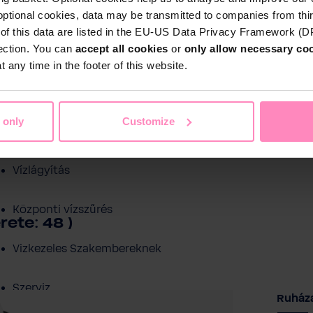
optional cookies, data may be transmitted to companies from thi
s of this data are listed in the EU-US Data Privacy Framework (
tection. You can
accept all cookies
or
only allow necessary co
 any time in the footer of this website.
Shop
 only
Customize
Ivóvíz szűrés
ezelés
Medence víztisztítás
Sport és sza
Vízlágyítás
Központi vízszűrés
ete: 48 )
Vizkezeles Szakembereknek
Szerviz
Válas
Ruház