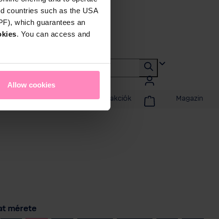
rd countries such as the USA
DPF), which guarantees an
okies
. You can access and
Allow cookies
badidő
Promóciók és akciók
Magazin
szon
at mérete