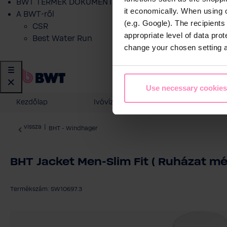
BWT TERMÉK DOKUMENTÁCIÓ
it economically. When using 
A BWT-ről
(e.g. Google). The recipient
CSR
appropriate level of data pro
Best Water Run
change your chosen setting at
Use necessary cookies
Kezdőlap
Ivóvíz szűrés
Otthoni vízk
vissza
|
BHT - Windhager
BHT Jacket Men-Slim Fit ( Ruházat mér
Termékszám: SW10697.3
Képgaléria kihagyása