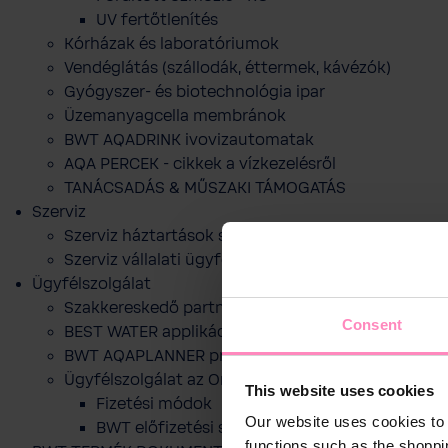
UV fertőtlenítés
Kórházak és laboratóriumok
Vendéglátás (szállodák, éttermek, kávézók)
Gyógyszer- és biotechnológia ipar
Üzemanyagcella membránok
BWT AQADRINK ivovizautomatak
AQA PERCEK - cikkek a vízkezelésről
TANÁCSADÁS & MŰSZAKI TÁMOGATÁS
Szerviz
Szerviz háztartások számára
Szerviz vállalati ügyfelek számára
Ügyfélszolgálat
Szakkereskedő partnereink
Consent
BEST WATER applikáció
BWT AQAPLANNER program
Ügyfélszolgálat az Online webshophoz
This website uses cookies
Fizetési módok
Our website uses cookies to 
BWT előfizetési szolgáltatása
functions such as the shoppi