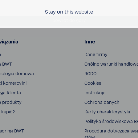
Stay on this website
powrót do góry
iązania
Inne
e
Dane firmy
a BWT
Ogólne warunki handlow
no­logia domowa
RODO
ci komer­cyjni
Cookies
ga Klienta
Instrukcje
e produkty
Ochrona danych
 kupić?
Karty charak­te­ry­styki
s
Poli­tyka środo­wi­skowa 
so­ring BWT
Proce­dura doty­cząca sygn
stów