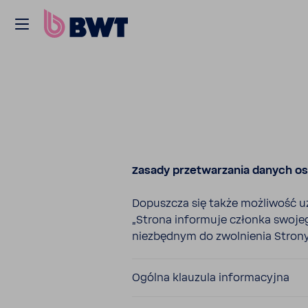
Zasady prze­twa­rzania danych o
Dopuszcza się także możli­wość uz
„Strona infor­muje członka swojeg
niezbędnym do zwol­nienia Strony 
Ogólna klau­zula infor­ma­cyjna