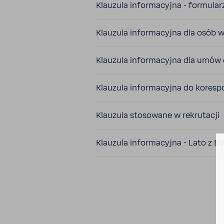
Klau­zula infor­ma­cyjna - formu­la
Klau­zula infor­ma­cyjna dla osób 
Klau­zula infor­ma­cyjna dla umów
Klau­zula infor­ma­cyjna do kore­spo
Klau­zula stoso­wane w rekru­tacji
Klau­zula infor­ma­cyjna - Lato z 