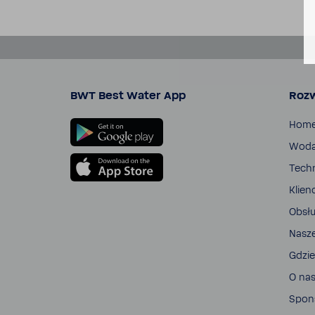
BWT Best Water App
Rozw
Hom
Wod
Tech­
Klien
Obsłu
Nasz
Gdzie
O na
Spon­