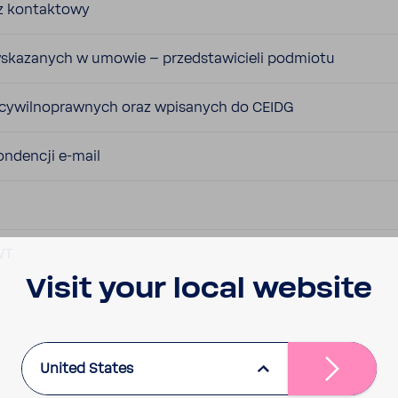
rz kontak­towy
wska­za­nych w umowie – przed­sta­wi­cieli podmiotu
 cywil­no­praw­nych oraz wpisa­nych do CEIDG
n­dencji e-​mail
BWT
Visit your local website
United States