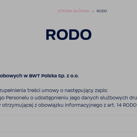
STRONA GŁÓWNA
RODO
RODO
sobo­wych w BWT Polska Sp. z o.o.
upeł­nienia treści umowy o nastę­pu­jący zapis:
o Perso­nelu o udostęp­nieniu jego danych służ­bo­wych dru
otrzy­mu­jącej z obowiązku infor­ma­cyj­nego z art. 14 RODO