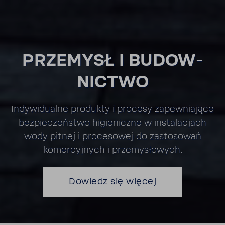
PRZE­MYSŁ I BUDOW­
NICTWO
Indy­wi­du­alne produkty i procesy zapew­nia­jące
bezpie­czeń­stwo higie­niczne w insta­la­cjach
wody pitnej i proce­sowej do zasto­sowań
komer­cyj­nych i prze­my­sło­wych.
Dowiedz się więcej