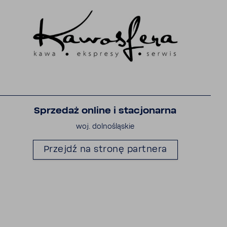
Sprzedaż online i stacjo­narna
woj. dolno­ślą­skie
Przejdź na stronę part­nera