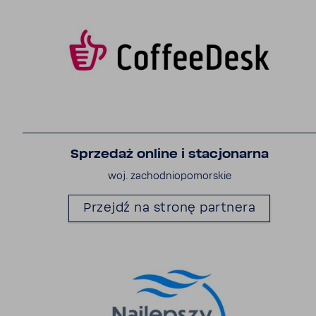
Sprzedaż online i stacjo­narna
woj. zachod­nio­po­mor­skie
Przejdź na stronę part­nera