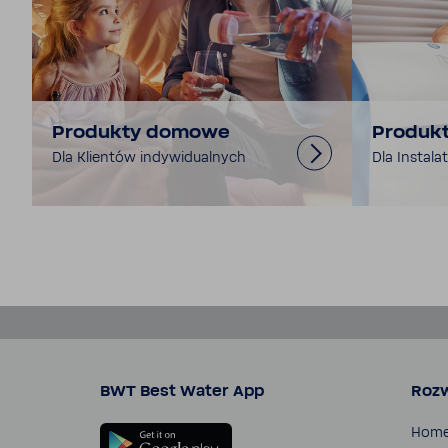
Produkty domowe
Produkty
Dla Klientów indy­wi­du­al­nych
Dla Insta­la
BWT Best Water App
Rozw
Hom