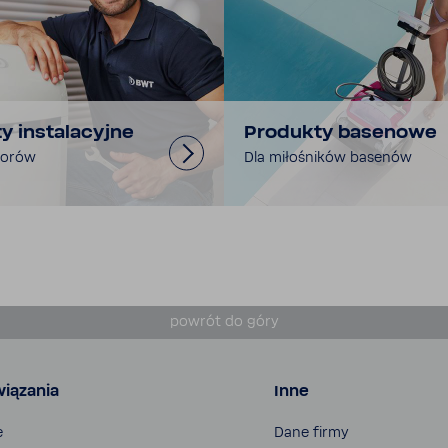
 insta­la­cyjne
Produkty base­nowe
­torów
Dla miło­śników basenów
powrót do góry
iązania
Inne
e
Dane firmy