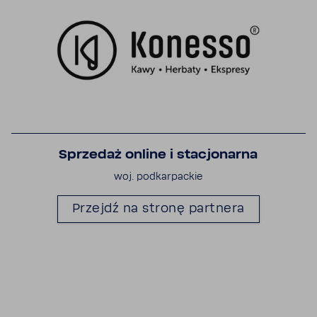
Sprzedaż online i stacjo­narna
woj. podkar­packie
Przejdź na stronę part­nera