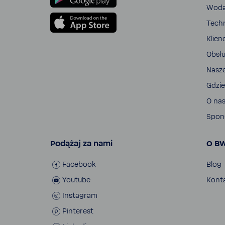
Wod
Tech­
Klien
Obsłu
Nasz
Gdzie
O na
Spon­
Podążaj za nami
O B
Face­book
Blog
Youtube
Kont
Insta­gram
Pinte­rest