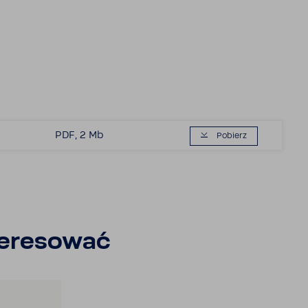
PDF, 2 Mb
Pobierz
e­re­sować