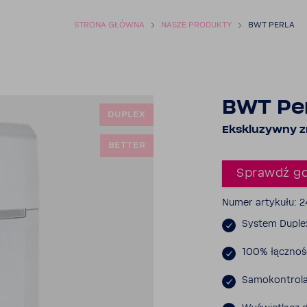
STRONA GŁÓWNA
NASZE PRODUKTY
BWT PERLA
BWT Pe
DUPLEX
Eksklu­zywny 
BETTER
Sprawdź gd
Numer arty­kułu:
System Duplex
100% łącz­no
Samo­kon­trol