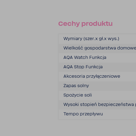
Cechy produktu
Wymiary (szer.x gł.x wys.)
Wiel­kość gospo­dar­stwa domo­w
AQA Watch Funkcja
AQA Stop Funkcja
Akce­soria przy­łą­cze­niowe
Zapas solny
Spożycie soli
Wysoki stopień bezpie­czeń­stwa
Tempo prze­pływu