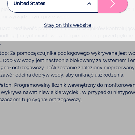
United States
pie­czeń­stwa w BWT Perla chronią również komplek­sowo
ami wyrzą­dzo­nymi przez wodę:
Stay on this website
ard: Możli­wość podłą­czenia do 10 czuj­ników kontro­lu­ją­c
odłogi (natych­mia­stowe zabez­pie­czenie np. przed pęknię
.
op: Za pomocą czuj­nika podło­go­wego wykry­wana jest wo
ć. Dopływ wody jest następnie bloko­wany za systemem i e
ygnał ostrze­gawczy. Jeśli zostanie znale­ziony nieprze­rwany
 zawór odcina dopływ wody, aby uniknąć uszko­dzenia.
tch: Progra­mo­walny licznik wewnętrzny do moni­to­ro­wan
Wykrywa nawet niewielkie wycieki. W przy­padku niety­po­
czacz emituje sygnał ostrze­gawczy.