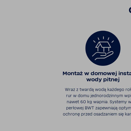
Montaż w domowej insta­
wody pitnej
Wraz z twardą wodą każdego ro
rur w domu jedno­ro­dzinnym w
nawet 60 kg wapnia. Systemy 
perłowej BWT zapew­niają opty­
ochronę przed osadza­niem się kam