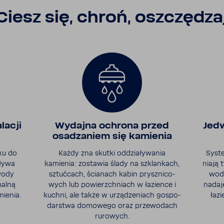
Ciesz się, chroń, oszczę­dza
lacji
Wydajna ochrona przed
Jedw
osadza­niem się kamienia
ku do
Każdy zna skutki oddzia­ły­wania
Syst
pływa
kamienia: zostawia ślady na szklan­kach,
niają 
wody
sztuć­cach, ścia­nach kabin prysz­ni­co­
wodę
malną
wych lub powierzch­niach w łazience i
nadaj
ienia.
kuchni, ale także w urzą­dze­niach gospo­
łaz
dar­stwa domo­wego oraz prze­wo­dach
ruro­wych.