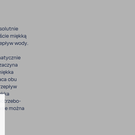
so­lutnie
ście miękką
e­pływ wody.
a­tycznie
 zaczyna
miękka
raca obu
ze­pływ
iękka
­trze­bo­
zasie można