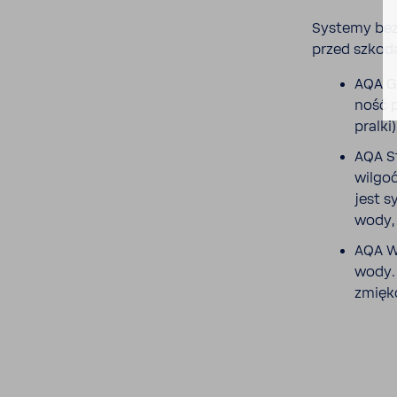
Systemy bez
przed szko­d
AQA Gu
ność p
pralki)
AQA St
wilgo
jest s
wody,
AQA Wa
wody. 
zmięk­