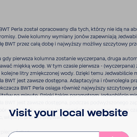
BWT Perla został opra­co­wany dla tych, którzy nie idą na ab
o­misy. Dwie kolumny wymiany jonów zapew­niają Jedwa­bi­
ę BWT przez całą dobę i najwyższy możliwy szczy­towy prz
 gdy pierwsza kolumna zostanie wyczer­pana, druga auto­m
awać miękką wodę. W tym czasie pierwsza - (wyczer­pana)
kolejne litry zmięk­czonej wody. Dzięki temu Jedwa­bi­ście 
 BWT jest zawsze dostępna. Adap­ta­cyjna i równo­legła p
­czacza BWT Perla osiąga również najwyższy szczy­towy pr
itrów na minutę. Dzięki takim para­me­trom Jedwa­bi­ście m
a BWT jest zawsze dostępna, podczas podwyż­szo­nego zapo
ór wody z kilku miejsc jedno­cze­śnie, np. w tym samym c
Visit your local website
c, włączyć pranie i zmywarkę.
pie­czeń­stwa