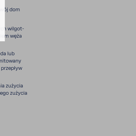
 Twój dom
ych wilgot­
­ciem węża
da lub
mito­wany
 prze­pływ
ia zużycia
wego zużycia