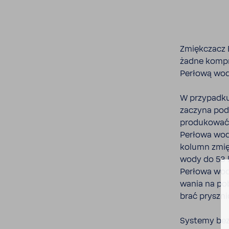
Zmięk­czacz 
żadne kompr
Perłową wod
W przy­padku
zaczyna pod
produ­kować 
Perłowa woda
kolumn zmięk
wody do 53 l
Perłowa wod
wania na pob
brać pryszni
Systemy bez