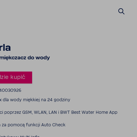
rla
zmięk­czacz do wody
zie kupić
 240030926
 dla wody mięk­kiej na 24 godziny
ści poprzez GSM, WLAN, LAN i BWT Best Water Home App
a za pomocą funkcji Auto Check