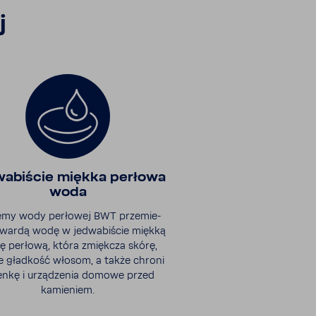
j
a­bi­ście miękka perłowa
woda
emy wody perłowej BWT prze­mie­
twardą wodę w jedwa­bi­ście miękką
 perłową, która zmiękcza skórę,
e gład­kość włosom, a także chroni
ienkę i urzą­dzenia domowe przed
kamie­niem.