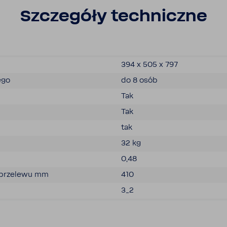
Szcze­góły tech­niczne
394 x 505 x 797
ego
do 8 osób
Tak
Tak
tak
32 kg
0,48
 prze­lewu mm
410
3_2