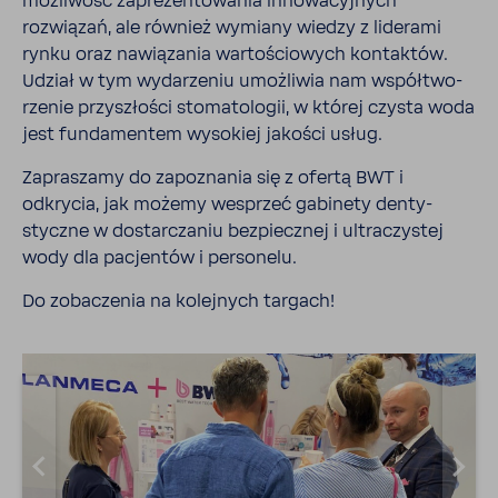
możli­wość zapre­zen­to­wania inno­wa­cyj­nych
rozwiązań, ale również wymiany wiedzy z lide­rami
rynku oraz nawią­zania warto­ścio­wych kontaktów.
Udział w tym wyda­rzeniu umoż­liwia nam współ­two­
rzenie przy­szłości stoma­to­logii, w której czysta woda
jest funda­mentem wyso­kiej jakości usług.
Zapra­szamy do zapo­znania się z ofertą BWT i
odkrycia, jak możemy wesprzeć gabi­nety denty­
styczne w dostar­czaniu bezpiecznej i ultra­czy­stej
wody dla pacjentów i perso­nelu.
Do zoba­czenia na kolej­nych targach!