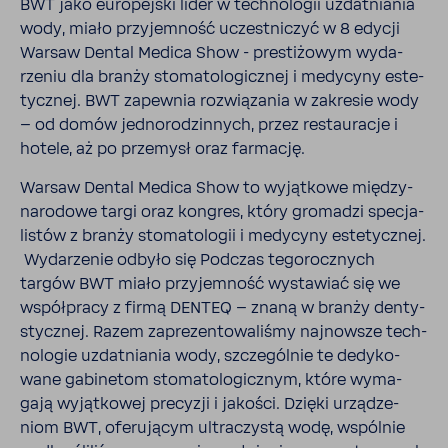
BWT jako euro­pejski lider w tech­no­logii uzdat­niania
wody, miało przy­jem­ność uczest­ni­czyć w 8 edycji
Warsaw Dental Medica Show - presti­żowym wyda­
rzeniu dla branży stoma­to­lo­gicznej i medy­cyny este­
tycznej. BWT zapewnia rozwią­zania w zakresie wody
– od domów jedno­ro­dzin­nych, przez restau­racje i
hotele, aż po prze­mysł oraz farmację.
Warsaw Dental Medica Show to wyjąt­kowe między­
na­ro­dowe targi oraz kongres, który gromadzi specja­
li­stów z branży stoma­to­logii i medy­cyny este­tycznej.
Wyda­rzenie odbyło się Podczas tego­rocz­nych
targów BWT miało przy­jem­ność wysta­wiać się we
współ­pracy z firmą DENTEQ – znaną w branży denty­
stycznej. Razem zapre­zen­to­wa­liśmy najnowsze tech­
no­logie uzdat­niania wody, szcze­gólnie te dedy­ko­
wane gabi­netom stoma­to­lo­gicznym, które wyma­
gają wyjąt­kowej precyzji i jakości. Dzięki urzą­dze­
niom BWT, oferu­jącym ultra­czystą wodę, wspólnie