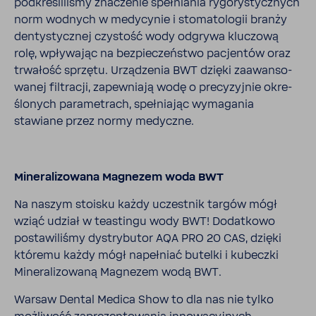
podkre­śli­liśmy znaczenie speł­niania rygo­ry­stycz­nych
norm wodnych w medy­cynie i stoma­to­logii branży
denty­stycznej czystość wody odgrywa kluczową
rolę, wpły­wając na bezpie­czeń­stwo pacjentów oraz
trwa­łość sprzętu. Urzą­dzenia BWT dzięki zaawan­so­
wanej filtracji, zapew­niają wodę o precy­zyjnie okre­
ślo­nych para­me­trach, speł­niając wyma­gania
stawiane przez normy medyczne.
Mine­ra­li­zo­wana Magnezem woda BWT
Na naszym stoisku każdy uczestnik targów mógł
wziąć udział w teastingu wody BWT! Dodat­kowo
posta­wi­liśmy dystry­butor AQA PRO 20 CAS, dzięki
któremu każdy mógł napeł­niać butelki i kubeczki
Mine­ra­li­zo­waną Magnezem wodą BWT.
Warsaw Dental Medica Show to dla nas nie tylko