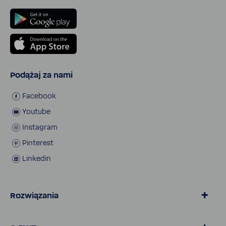
Podążaj za nami
Face­book
Youtube
Insta­gram
Pinte­rest
Linkedin
Rozwiązania
Home