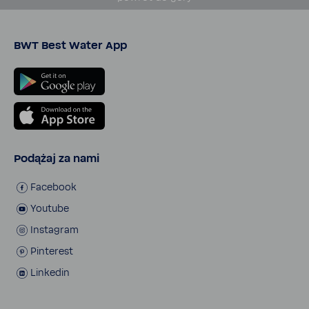
BWT Best Water App
Podążaj za nami
Face­book
Youtube
Insta­gram
Pinte­rest
Linkedin