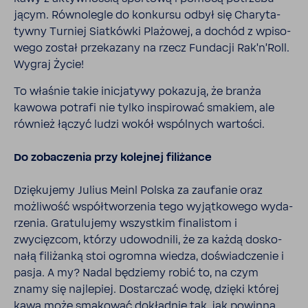
jącym. Równo­legle do konkursu odbył się Chary­ta­
tywny Turniej Siat­kówki Plażowej, a dochód z wpiso­
wego został prze­ka­zany na rzecz Fundacji Rak'n'Roll.
Wygraj Życie!
To właśnie takie inicja­tywy poka­zują, że branża
kawowa potrafi nie tylko inspi­rować smakiem, ale
również łączyć ludzi wokół wspól­nych wartości.
Do zoba­czenia przy kolejnej fili­żance
Dzię­ku­jemy Julius Meinl Polska za zaufanie oraz
możli­wość współ­two­rzenia tego wyjąt­ko­wego wyda­
rzenia. Gratu­lu­jemy wszystkim fina­li­stom i
zwycięzcom, którzy udowod­nili, że za każdą dosko­
nałą fili­żanką stoi ogromna wiedza, doświad­czenie i
pasja. A my? Nadal będziemy robić to, na czym
znamy się najle­piej. Dostar­czać wodę, dzięki której
kawa może smakować dokładnie tak, jak powinna.