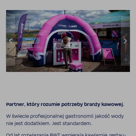
Partner, który rozumie potrzeby branży kawowej.
W świecie profe­sjo­nalnej gastro­nomii jakość wody
nie jest dodat­kiem. Jest stan­dardem.
Od lat rozwią­zania BWT wspie­rają kawiarnie, restau­