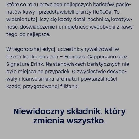
które co roku przy­ciąga najlep­szych bari­stów, pasjo­
natów kawy i przed­sta­wi­cieli branży HoReCa. To
właśnie tutaj liczy się każdy detal: tech­nika, kreatyw­
ność, doświad­czenie i umie­jęt­ność wydo­bycia z kawy
tego, co najlepsze.
W tego­rocznej edycji uczest­nicy rywa­li­zo­wali w
trzech konku­ren­cjach – Espresso, Cappuc­cino oraz
Signa­ture Drink. Na stano­wi­skach bari­stycz­nych nie
było miejsca na przy­padek. O zwycię­stwie decy­do­
wały niuanse smaku, aromatu i powta­rzal­ności
każdej przy­go­to­wanej fili­żanki.
Niewi­doczny składnik, który
zmienia wszystko.