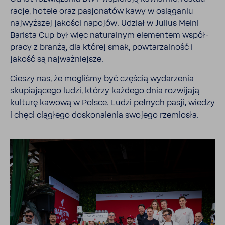
racje, hotele oraz pasjo­natów kawy w osią­ganiu
najwyż­szej jakości napojów. Udział w Julius Meinl
Barista Cup był więc natu­ralnym elementem współ­
pracy z branżą, dla której smak, powta­rzal­ność i
jakość są najważ­niejsze.
Cieszy nas, że mogliśmy być częścią wyda­rzenia
skupia­ją­cego ludzi, którzy każdego dnia rozwi­jają
kulturę kawową w Polsce. Ludzi pełnych pasji, wiedzy
i chęci ciągłego dosko­na­lenia swojego rzemiosła.