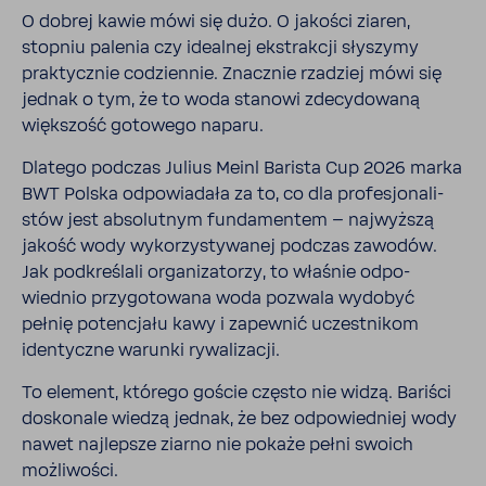
O dobrej kawie mówi się dużo. O jakości ziaren,
stopniu palenia czy idealnej ekstrakcji słyszymy
prak­tycznie codziennie. Znacznie rzadziej mówi się
jednak o tym, że to woda stanowi zdecy­do­waną
więk­szość goto­wego naparu.
Dlatego podczas Julius Meinl Barista Cup 2026 marka
BWT Polska odpo­wia­dała za to, co dla profe­sjo­na­li­
stów jest abso­lutnym funda­mentem – najwyższą
jakość wody wyko­rzy­sty­wanej podczas zawodów.
Jak podkre­ślali orga­ni­za­torzy, to właśnie odpo­
wiednio przy­go­to­wana woda pozwala wydobyć
pełnię poten­cjału kawy i zapewnić uczest­nikom
iden­tyczne warunki rywa­li­zacji.
To element, którego goście często nie widzą. Bariści
dosko­nale wiedzą jednak, że bez odpo­wied­niej wody
nawet najlepsze ziarno nie pokaże pełni swoich
możli­wości.