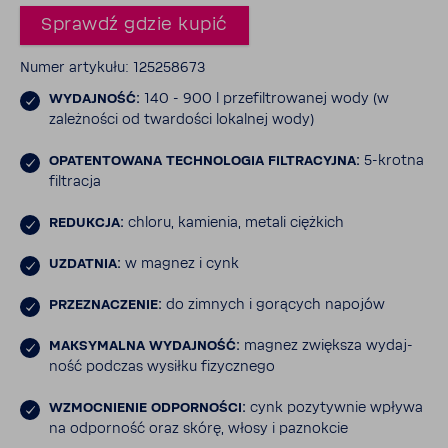
Sprawdź gdzie kupić
Numer arty­kułu: 125258673
WYDAJ­NOŚĆ:
140
- 900 l prze­fil­tro­wanej wody (w
zależ­ności od twar­dości lokalnej wody)
OPATEN­TO­WANA TECH­NO­LOGIA FILTRA­CYJNA:
5-​krotna
filtracja
REDUKCJA:
chloru, kamienia, metali cięż­kich
UZDATNIA:
w magnez i cynk
PRZE­ZNA­CZENIE:
do zimnych i gorą­cych napojów
MAKSY­MALNA WYDAJ­NOŚĆ:
magnez zwiększa wydaj­
ność podczas wysiłku fizycz­nego
WZMOC­NIENIE ODPOR­NOŚCI:
cynk pozy­tywnie wpływa
na odpor­ność oraz skórę, włosy i paznokcie