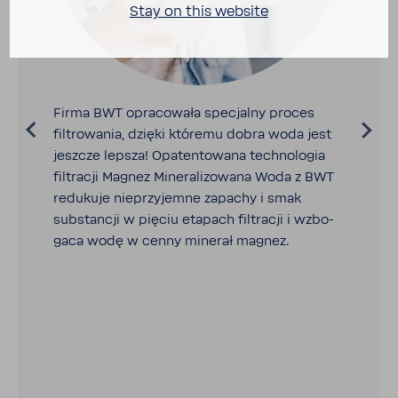
Stay on this website
Firma BWT opra­co­wała specjalny proces
filtro­wania, dzięki któremu dobra woda jest
jeszcze lepsza! Opaten­to­wana tech­no­logia
filtracji Magnez Mine­ra­li­zo­wana Woda z BWT
redu­kuje nieprzy­jemne zapachy i smak
substancji w pięciu etapach filtracji i wzbo­
gaca wodę w cenny minerał magnez.