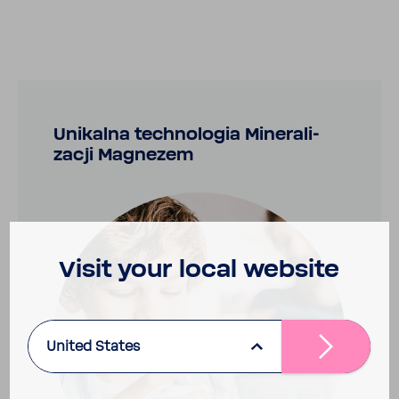
Unikalna tech­no­logia Mine­ra­li­
zacji Magnezem
Visit your local website
United States