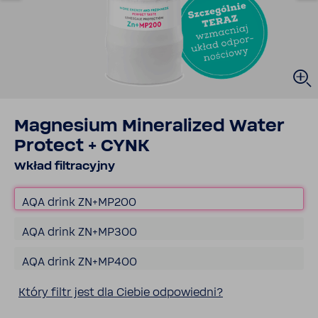
Magne­sium Mine­ra­lized Water
Protect + CYNK
Wkład filtra­cyjny
AQA drink ZN+MP200
AQA drink ZN+MP300
AQA drink ZN+MP400
Który filtr jest dla Ciebie odpo­wiedni?