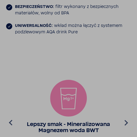
BEZPIE­CZEŃ­STWO:
filtr wyko­nany z bezpiecz­nych
mate­riałów, wolny od BPA
UNIWER­SAL­NOŚĆ:
wkład można łączyć z systemem
podzle­wowym AQA drink Pure
Lepszy smak - Mine­ra­li­zo­wana
Magnezem woda BWT