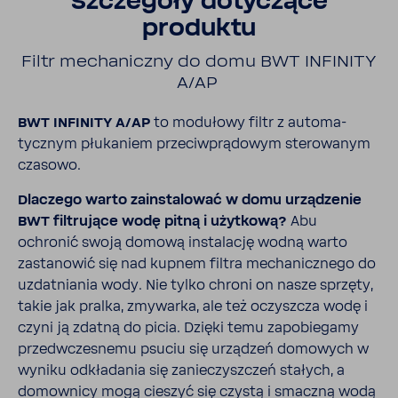
Szcze­góły doty­czące
produktu
Filtr mecha­niczny do domu BWT INFI­NITY
A/AP
BWT INFI­NITY A/AP
to modu­łowy filtr z auto­ma­
tycznym płuka­niem prze­ciw­prą­dowym stero­wanym
czasowo.
Dlaczego warto zain­sta­lować w domu urzą­dzenie
BWT filtru­jące wodę pitną i użyt­kową?
Abu
ochronić swoją domową insta­lację wodną warto
zasta­nowić się nad kupnem filtra mecha­nicz­nego do
uzdat­niania wody. Nie tylko chroni on nasze sprzęty,
takie jak pralka, zmywarka, ale też oczyszcza wodę i
czyni ją zdatną do picia. Dzięki temu zapo­bie­gamy
przed­wcze­snemu psuciu się urzą­dzeń domo­wych w
wyniku odkła­dania się zanie­czysz­czeń stałych, a
domow­nicy mogą cieszyć się czystą i smaczną wodą