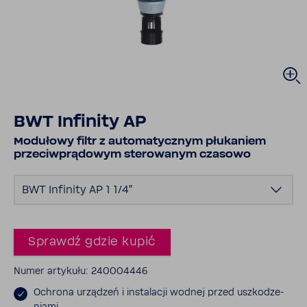
BWT Infi­nity AP
Modu­łowy filtr z auto­ma­tycznym płuka­niem
prze­ciw­prą­dowym stero­wanym czasowo
BWT Infi­nity AP 1 1/4"
Sprawdź gdzie kupić
Numer arty­kułu: 240004446
Ochrona urzą­dzeń i insta­lacji wodnej przed uszko­dze­