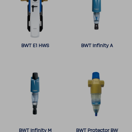
BWT E1 HWS
BWT Infi­nity A
BWT Infi­nity M
BWT Protector BW