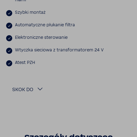
niami
Szybki montaż
Auto­ma­tyczne płukanie filtra
Elek­tro­niczne stero­wanie
Wtyczka sieciowa z trans­for­ma­torem 24 V
Atest PZH
SKOK DO