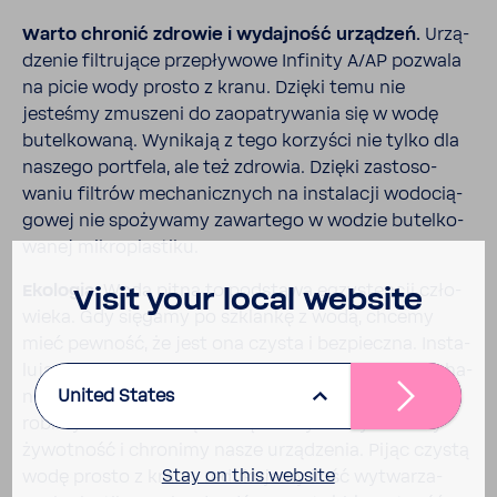
Warto chronić zdrowie i wydaj­ność urzą­dzeń.
Urzą­
dzenie filtru­jące prze­pły­wowe Infi­nity A/AP pozwala
na picie wody prosto z kranu. Dzięki temu nie
jesteśmy zmuszeni do zaopa­try­wania się w wodę
butel­ko­waną. Wyni­kają z tego korzyści nie tylko dla
naszego port­fela, ale też zdrowia. Dzięki zasto­so­
waniu filtrów mecha­nicz­nych na insta­lacji wodo­cią­
gowej nie spoży­wamy zawar­tego w wodzie butel­ko­
wanej mikro­pla­stiku.
Ekologia.
Woda pitna to podstawa egzy­stencji czło­
Visit your local website
wieka. Gdy sięgamy po szklankę z wodą, chcemy
mieć pewność, że jest ona czysta i bezpieczna. Insta­
lując w swoim gospo­dar­stwie domowym filtr mecha­
United States
niczny do uzdat­niania wody pitnej i użyt­kowej
robimy krok w dobrą stronę! Nie tylko wydłu­żamy
żywot­ność i chro­nimy nasze urzą­dzenia. Pijąc czystą
Stay on this website
wodę prosto z kranu, redu­ku­jemy ilość wytwa­rza­