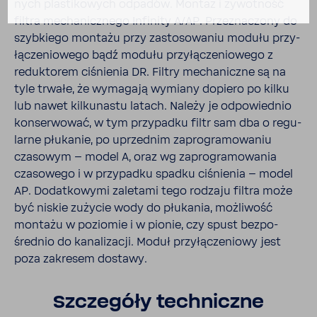
nych plasti­ko­wych odpadów. Montaż i żywot­ność
filtra mecha­nicz­nego Infi­nity A/AP. Prze­zna­czony do
szyb­kiego montażu przy zasto­so­waniu modułu przy­
łą­cze­nio­wego bądź modułu przy­łą­cze­nio­wego z
reduk­torem ciśnienia DR. Filtry mecha­niczne są na
tyle trwałe, że wyma­gają wymiany dopiero po kilku
lub nawet kilku­nastu latach. Należy je odpo­wiednio
konser­wować, w tym przy­padku filtr sam dba o regu­
larne płukanie, po uprzednim zapro­gra­mo­waniu
czasowym – model A, oraz wg zapro­gra­mo­wania
czaso­wego i w przy­padku spadku ciśnienia – model
AP. Dodat­ko­wymi zale­tami tego rodzaju filtra może
być niskie zużycie wody do płukania, możli­wość
montażu w poziomie i w pionie, czy spust bezpo­
średnio do kana­li­zacji. Moduł przy­łą­cze­niowy jest
poza zakresem dostawy.
Szcze­góły tech­niczne