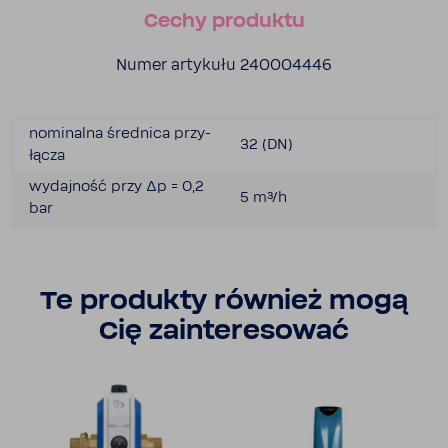
Cechy produktu
Numer arty­kułu 240004446
nomi­nalna śred­nica przy­
32 (DN)
łącza
wydaj­ność przy Δp = 0,2
5 m³/h
bar
Te produkty również mogą
Cię zain­te­re­sować