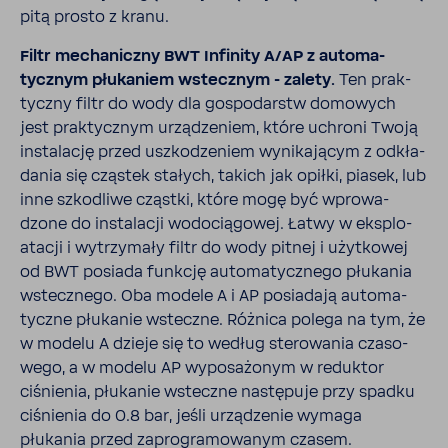
pitą prosto z kranu.
Filtr mecha­niczny BWT Infi­nity A/AP z auto­ma­
tycznym płuka­niem wstecznym - zalety.
Ten prak­
tyczny filtr do wody dla gospo­darstw domo­wych
jest prak­tycznym urzą­dze­niem, które uchroni Twoją
insta­lację przed uszko­dze­niem wyni­ka­jącym z odkła­
dania się cząstek stałych, takich jak opiłki, piasek, lub
inne szko­dliwe cząstki, które mogę być wpro­wa­
dzone do insta­lacji wodo­cią­gowej. Łatwy w eksplo­
atacji i wytrzy­mały filtr do wody pitnej i użyt­kowej
od BWT posiada funkcję auto­ma­tycz­nego płukania
wstecz­nego. Oba modele A i AP posia­dają auto­ma­
tyczne płukanie wsteczne. Różnica polega na tym, że
w modelu A dzieje się to według stero­wania czaso­
wego, a w modelu AP wypo­sa­żonym w reduktor
ciśnienia, płukanie wsteczne nastę­puje przy spadku
ciśnienia do 0.8 bar, jeśli urzą­dzenie wymaga
płukania przed zapro­gra­mo­wanym czasem.