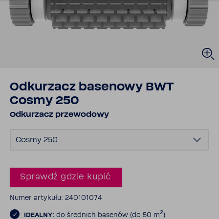
Odku­rzacz base­nowy BWT
Cosmy 250
Odku­rzacz prze­wo­dowy
Cosmy 250
Sprawdź gdzie kupić
Numer arty­kułu: 240101074
2
IDEALNY:
do śred­nich basenów (do 50 m
)