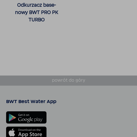
Odku­rzacz base­
nowy BWT PRO PK
TURBO
powrót do góry
BWT Best Water App