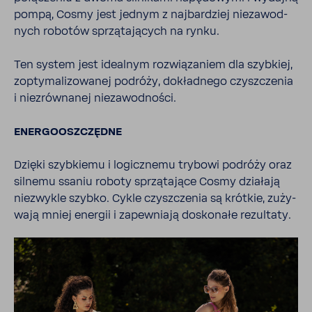
pompą, Cosmy jest jednym z najbar­dziej nieza­wod­
nych robotów sprzą­ta­ją­cych na rynku.
Ten system jest idealnym rozwią­za­niem dla szyb­kiej,
zopty­ma­li­zo­wanej podróży, dokład­nego czysz­czenia
i niezrów­nanej nieza­wod­ności.
ENER­GO­OSZ­CZĘDNE
Dzięki szyb­kiemu i logicz­nemu trybowi podróży oraz
silnemu ssaniu roboty sprzą­ta­jące Cosmy dzia­łają
niezwykle szybko. Cykle czysz­czenia są krótkie, zuży­
wają mniej energii i zapew­niają dosko­nałe rezul­taty.