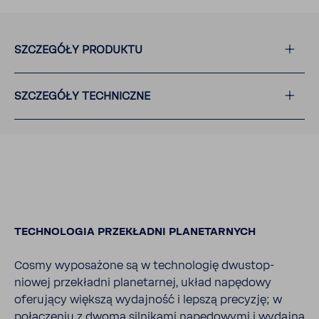
SZCZE­GÓŁY PRODUKTU
SZCZE­GÓŁY TECH­NICZNE
TECH­NO­LOGIA PRZE­KŁADNI PLANE­TAR­NYCH
Cosmy wypo­sa­żone są w tech­no­logię dwustop­
niowej prze­kładni plane­tarnej, układ napę­dowy
oferu­jący większą wydaj­ność i lepszą precyzję; w
połą­czeniu z dwoma silni­kami napę­do­wymi i wydajną