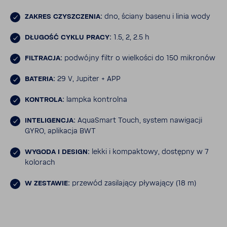
ZAKRES CZYSZ­CZENIA:
dno, ściany basenu i linia wody
DŁUGOŚĆ CYKLU PRACY:
1.5, 2, 2.5 h
FILTRACJA:
podwójny filtr o wiel­kości do 150 mikronów
BATERIA:
29 V, Jupiter + APP
KONTROLA:
lampka kontrolna
INTE­LI­GENCJA:
AquaSmart Touch, system nawi­gacji
GYRO, apli­kacja BWT
WYGODA I DESIGN:
lekki i kompak­towy, dostępny w 7
kolo­rach
W ZESTAWIE:
przewód zasi­la­jący pływa­jący (18 m)