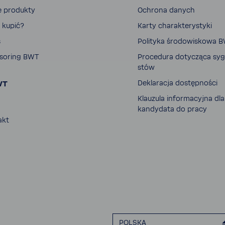
e produkty
Ochrona danych
 kupić?
Karty charak­te­ry­styki
s
Poli­tyka środo­wi­skowa 
so­ring BWT
Proce­dura doty­cząca sygn
stów
WT
Dekla­racja dostęp­ności
Klau­zula infor­ma­cyjna dla
kandy­data do pracy
akt
POLSKA