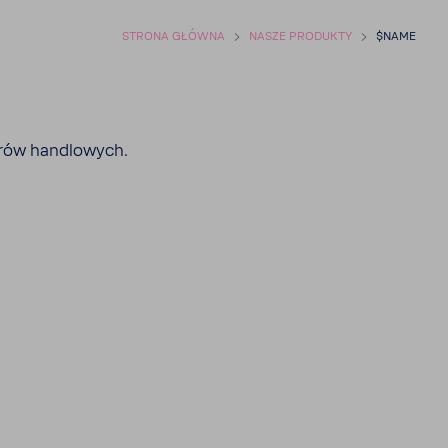
STRONA GŁÓWNA
NASZE PRODUKTY
$NAME
erów handlo­wych.