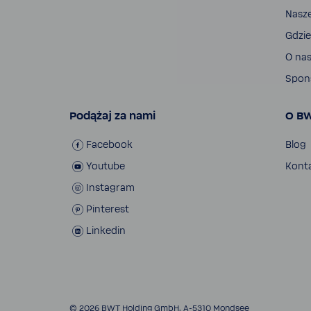
Nasz
Gdzie
O na
Spon­
Podążaj za nami
O B
Face­book
Blog
Youtube
Kont
Insta­gram
Pinte­rest
Linkedin
© 2026 BWT Holding GmbH, A-​5310 Mondsee