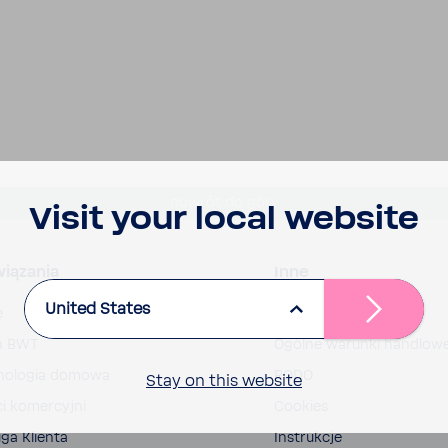
powrót do góry
Visit your local website
iązania
Inne
United States
e
Dane firmy
a BWT
Ogólne warunki handlow
no­logia domowa
RODO
Stay on this website
ci komer­cyjni
Cookies
ga Klienta
Instrukcje