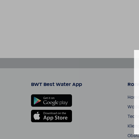
BWT Best Water App
Rozw
Hom
Wod
Tech­
Klien
Obsłu