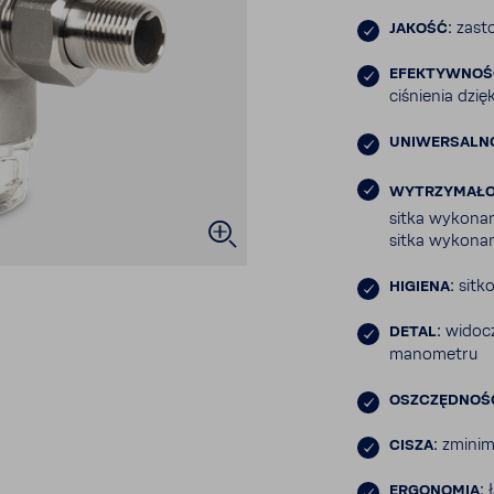
JAKOŚĆ:
zasto
EFEK­TYW­NOŚ
ciśnienia dzię
UNIWER­SAL­N
WYTRZY­MA­Ł
sitka wyko­nan
sitka wyko­nan
HIGIENA:
sitko
DETAL:
widoczn
mano­metru
OSZCZĘD­NOŚ
CISZA:
zmini­m
ERGO­NOMIA:
ł