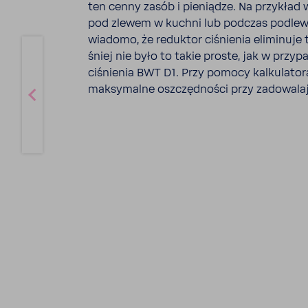
ten cenny zasób i pieniądze. Na przy­kład
pod zlewem w kuchni lub podczas podle­
wiadomo, że reduktor ciśnienia
elimi­nuje 
śniej nie było to takie proste, jak w przy­
ciśnienia BWT D1. Przy pomocy kalku­la­tor
maksy­malne oszczęd­ności przy zado­wa­la­