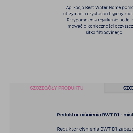
Apli­kacja Best Water Home pom
utrzy­maniu czystości i higieny redu
Przy­po­mnienia regu­larnie będą i
mować o koniecz­ności oczysz­cz
sitka filtra­cyj­nego.
SZCZE­GÓŁY PRODUKTU
SZC
Reduktor ciśnienia BWT D1 - mist
Reduktor ciśnienia BWT D1 zabez­p