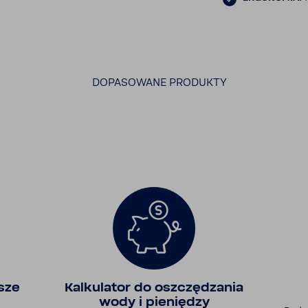
DOPASOWANE PRODUKTY
sze
Kalku­lator do oszczę­dzania
wody i pieniędzy