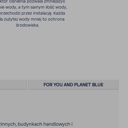
tor ciśnienia pozwala zmniej­szyć
nie wody, a tym samym ilość wody,
prze­chodzi przez insta­lację. Każda
la zużytej wody mniej to ochrona
środo­wiska.
FOR YOU AND PLANET BLUE
zin­nych, budyn­kach handlo­wych i