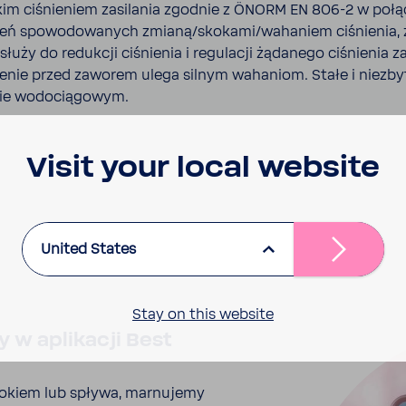
im ciśnie­niem zasi­lania zgodnie z ÖNORM EN 806-2 w połą­
ń spowo­do­wa­nych zmianą/skokami/waha­niem ciśnienia, z
łuży do redukcji ciśnienia i regu­lacji żąda­nego ciśnienia 
ienie przed zaworem ulega silnym waha­niom. Stałe i niezby
mie wodo­cią­gowym.
Visit your local website
United States
Stay on this website
 w apli­kacji Best
kiem lub spływa, marnu­jemy