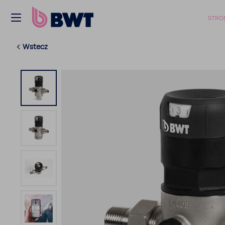
STRO
Wstecz