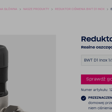
NA GŁÓWNA
NASZE PRODUKTY
REDUKTOR CIŚNIENIA BWT D1 INOX
B
Redukto
Realne oszczęd
BWT D1 Inox 1/
Sprawdź gd
Numer arty­kułu: 
PRZE­ZNA­CZE
domowej
prz
niem ciśnienia