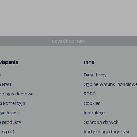
powrót do góry
iązania
Inne
e
Dane firmy
a BWT
Ogólne warunki handlow
no­logia domowa
RODO
ci komer­cyjni
Cookies
ga Klienta
Instrukcje
e produkty
Ochrona danych
 kupić?
Karty charak­te­ry­styki