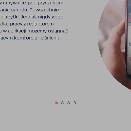
 w umywalce, pod prysz­nicem,
wania ogrodu. Powszechnie
te ubytki
. Jednak nigdy wcze­
padku pracy z reduk­torem
a w apli­kacji możemy osią­gnąć
jącym komforcie i ciśnieniu.