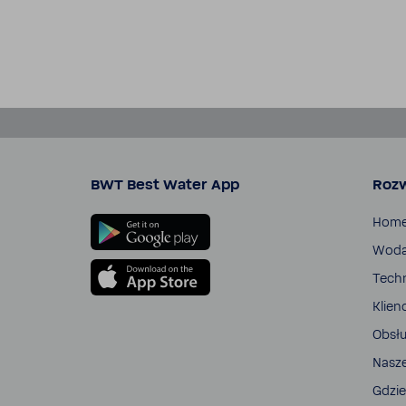
BWT Best Water App
Rozw
Hom
Wod
Tech­
Klien
Obsłu
Nasz
Gdzie