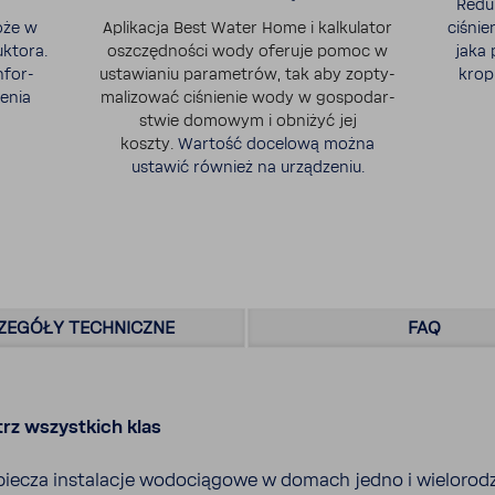
Reduk
oże w
Apli­kacja Best Water Home i kalku­lator
ciśnie
k­tora.
oszczęd­ności wody oferuje pomoc w
jaka 
nfor­
usta­wianiu para­me­trów, tak aby zopty­
krop
enia
ma­li­zować ciśnienie wody w gospo­dar­
stwie domowym i obniżyć jej
koszty.
Wartość doce­lową można
ustawić również na urzą­dzeniu.
ZE­GÓŁY TECH­NICZNE
FAQ
rz wszyst­kich klas
iecza insta­lacje wodo­cią­gowe w domach jedno i wielo­ro­d