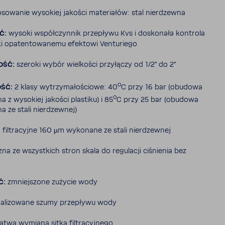
­so­wanie wyso­kiej jakości mate­riałów: stal nierdzewna
Ć:
wysoki współ­czynnik prze­pływu Kvs i dosko­nała kontrola
ki opaten­to­wa­nemu efek­towi Ventu­riego
OŚĆ:
szeroki wybór wiel­kości przy­łączy od 1/2" do 2"
o
OŚĆ:
2 klasy wytrzy­ma­ło­ściowe: 40
C przy 16 bar (obudowa
o
a z wyso­kiej jakości plastiku) i 85
C przy 25 bar (obudowa
a ze stali nierdzewnej)
 filtra­cyjne 160 µm wyko­nane ze stali nierdzewnej
a ze wszyst­kich stron skala do regu­lacji ciśnienia bez
Ć:
zmniej­szone zużycie wody
a­li­zo­wane szumy prze­pływu wody
atwa wymiana sitka filtra­cyj­nego