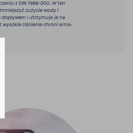
czeniu z DIN 1988-​200. W ten
mniej­szyć zużycie wody i
za dopływem i utrzy­muje je na
t wysokie ciśnienie chroni arma­