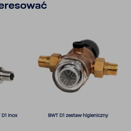
e­re­sować
 D1 Inox
BWT D1 zestaw higie­niczny