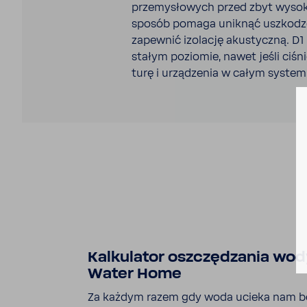
prze­my­sło­wych przed zbyt wysok
sposób pomaga uniknąć uszko­dze
zapewnić izolację akustyczną. D1 s
stałym poziomie, nawet jeśli ciśn
turę i urzą­dzenia w całym syste
Kalku­lator oszczę­dzania wody
Water Home
Za każdym razem gdy woda ucieka nam bo