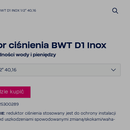
WT D1 INOX 1/2" 40,16
r ciśnienia BWT D1 Inox
­ności wody i pieniędzy
2" 40,16
zie kupić
125300289
NIE:
reduktor ciśnienia stoso­wany jest do ochrony insta­lacji
ed uszko­dze­niami spowo­do­wa­nymi zmianą/skokami/waha­