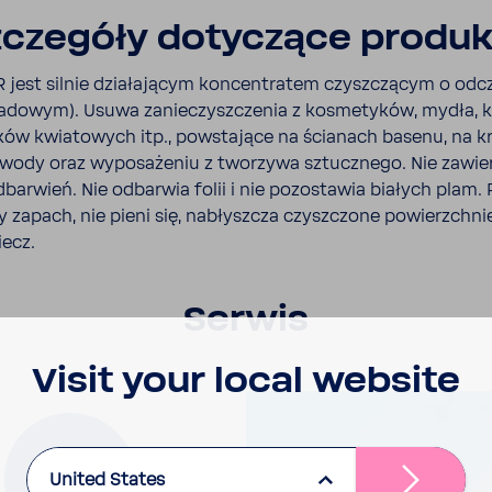
cze­góły doty­czące produ
jest silnie dzia­ła­jącym koncen­tratem czysz­czącym o odcz
a­dowym). Usuwa zanie­czysz­czenia z kosme­tyków, mydła, k
ków kwia­to­wych itp., powsta­jące na ścia­nach basenu, na 
 wody oraz wypo­sa­żeniu z tworzywa sztucz­nego. Nie zawier
bar­wień. Nie odbarwia folii i nie pozo­stawia białych plam.
cy zapach, nie pieni się, nabłyszcza czysz­czone powierzchni
iecz.
Serwis
Visit your local website
United States