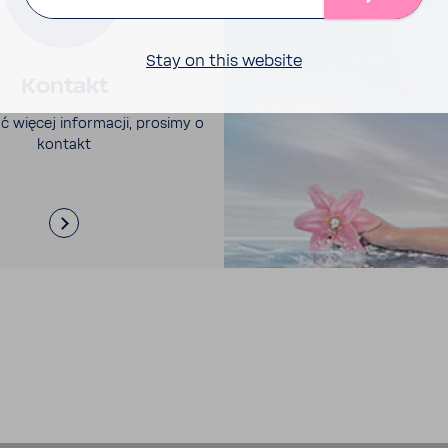
Stay on this website
Kontakt
 więcej infor­macji, prosimy o
kontakt