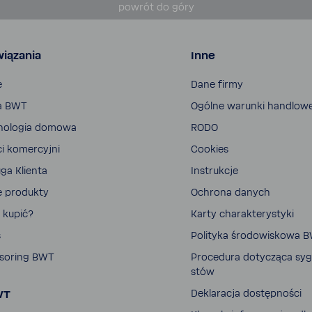
powrót do góry
iązania
Inne
e
Dane firmy
a BWT
Ogólne warunki handlow
no­logia domowa
RODO
ci komer­cyjni
Cookies
ga Klienta
Instrukcje
e produkty
Ochrona danych
 kupić?
Karty charak­te­ry­styki
s
Poli­tyka środo­wi­skowa 
so­ring BWT
Proce­dura doty­cząca sygn
stów
WT
Dekla­racja dostęp­ności