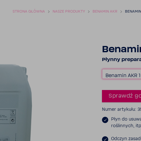
STRONA GŁÓWNA
NASZE PRODUKTY
BENAMIN AKR
BENAMIN
Benami
Płynny prepara
Benamin AKR 
Sprawdź gd
Numer arty­kułu: 3
Płyn do usuwa
roślin­nych, itp
Odczyn zasa­