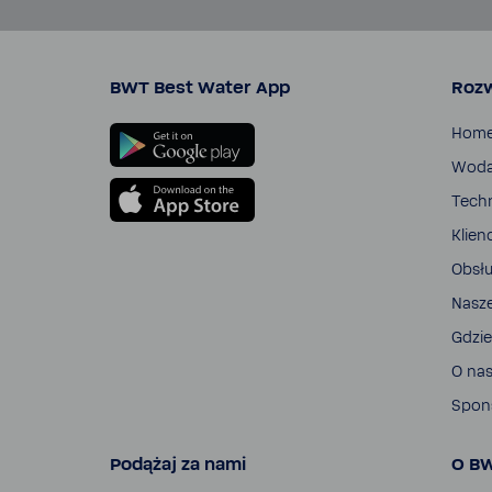
BWT Best Water App
Rozw
Hom
Wod
Tech­
Klien
Obsłu
Nasz
Gdzie
O na
Spon­
Podążaj za nami
O B