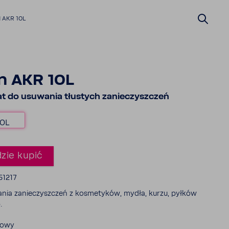
 AKR 10L
n AKR 10L
t do usuwania tłustych zanie­czysz­czeń
10L
zie kupić
51217
nia zanie­czysz­czeń z kosme­tyków, mydła, kurzu, pyłków
.
dowy