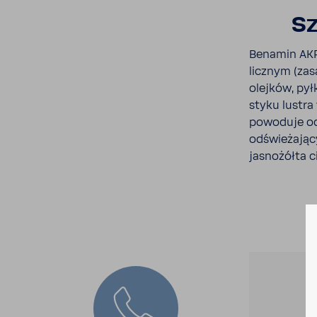
Sz
Benamin AKR 
licznym (zas
olejków, pył
styku lustra
powo­duje od
odświe­ża­ją
jasno­żółta c