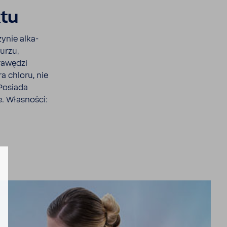
ktu
ynie alka­
urzu,
krawędzi
a chloru, nie
 Posiada
e. Własności: