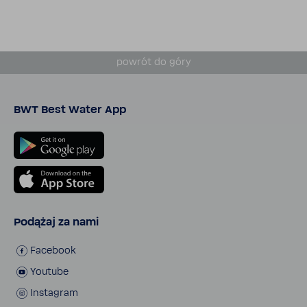
powrót do góry
BWT Best Water App
Podążaj za nami
Face­book
Youtube
Insta­gram