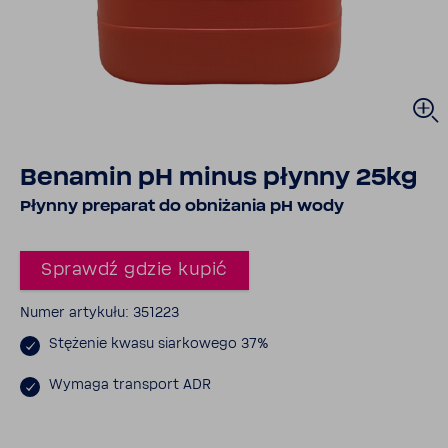
Benamin pH minus płynny 25kg
Płynny preparat do obni­żania pH wody
Sprawdź gdzie kupić
Numer arty­kułu: 351223
Stężenie kwasu siar­ko­wego 37%
Wymaga trans­port ADR