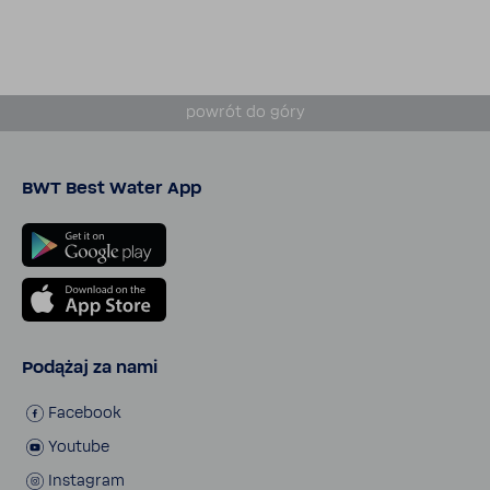
powrót do góry
BWT Best Water App
Podążaj za nami
Face­book
Youtube
Insta­gram