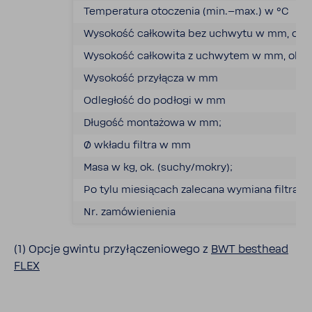
Tempe­ra­tura otoczenia (min.–max.) w °C
Wyso­kość całko­wita bez uchwytu w mm, ok.
Wyso­kość całko­wita z uchwytem w mm, ok.
Wyso­kość przy­łącza w mm
Odle­głość do podłogi w mm
Długość monta­żowa w mm;
Ø wkładu filtra w mm
Masa w kg, ok. (suchy/mokry);
Po tylu miesią­cach zale­cana wymiana filtra
Nr. zamó­wie­nienia
(1) Opcje gwintu przy­łą­cze­nio­wego z
BWT besthead
FLEX