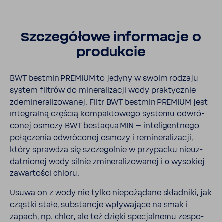
Szcze­gó­łowe infor­macje o
produkcie
BWT bestmin PREMIUM to jedyny w swoim rodzaju
system filtrów do mine­ra­li­zacji wody prak­tycznie
zdemi­ne­ra­li­zo­wanej. Filtr BWT bestmin PREMIUM jest
inte­gralną częścią kompak­to­wego systemu odwró­
conej osmozy BWT bestaqua MIN – inte­li­gent­nego
połą­czenia odwró­conej osmozy i remi­ne­ra­li­zacji,
który sprawdza się szcze­gólnie w przy­padku nieuz­
dat­nionej wody silnie zmine­ra­li­zo­wanej i o wyso­kiej
zawar­tości chloru.
Usuwa on z wody nie tylko niepo­żą­dane skład­niki, jak
cząstki stałe, substancje wpły­wa­jące na smak i
zapach, np. chlor, ale też dzięki specjal­nemu zespo­