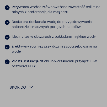
Przy­wraca wodzie zrów­no­wa­żoną zawar­tość soli mine­
ral­nych z prefe­rencją dla magnezu
Dostarcza dosko­nała wodę do przy­go­to­wy­wania
najbar­dziej smacz­nych gorą­cych napojów
Idealny też w obsza­rach z pokła­dami mięk­kiej wody
Efek­tywny również przy dużym zapo­trze­bo­waniu na
wodę
Prosta insta­lacja dzięki uniwer­sal­nemu przy­łączu BWT
besthead FLEX
SKOK DO