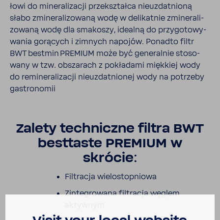
łowi do mine­ra­li­zacji prze­kształca nieuz­dat­nioną
słabo zmine­ra­li­zo­waną wodę w deli­katnie zmine­ra­li­
zo­waną wodę dla smakoszy, idealną do przy­go­to­wy­
wania gorą­cych i zimnych napojów. Ponadto filtr
BWT bestmin PREMIUM może być gene­ralnie stoso­
wany w tzw. obsza­rach z pokła­dami mięk­kiej wody
do remi­ne­ra­li­zacji nieuz­dat­nionej wody na potrzeby
gastro­nomii
Zalety tech­niczne filtra BWT
best­taste PREMIUM w
skrócie:
Filtracja wielo­stop­niowa
Zinte­gro­wana filtracja węglem
aktywnym