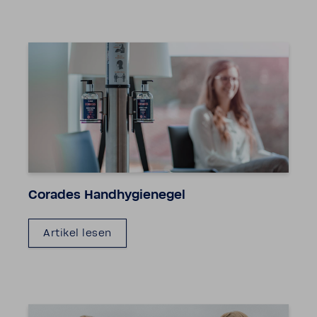
Corades Hand­hy­gie­negel
Artikel lesen