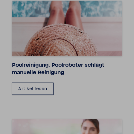
Pool­rei­ni­gung: Pool­ro­boter schlägt
manu­elle Reini­gung
Artikel lesen