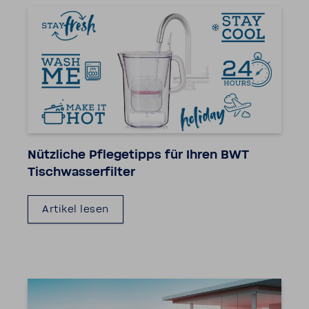
Nütz­liche Pfle­ge­tipps für Ihren BWT
Tisch­was­ser­filter
Artikel lesen