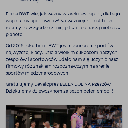
śladu węglo­wego!
Firma BWT wie, jak ważny w życiu jest sport, dlatego
wspie­ramy spor­towców! Najważ­niejsze jest to, że
robimy to w zgodzie z misją dbania o naszą niebieską
planetę!
Od 2015 roku firma BWT jest spon­sorem sportów
najwyż­szej klasy. Dzięki wielkim sukcesom naszych
zespołów i spor­towców udało nam się uczynić nasz
firmowy róż znakiem rozpo­znaw­czym na arenie
sportów między­na­ro­do­wych!
Gratu­lu­jemy Deve­lo­pres BELLA DOLINA Rzeszów!
Dzię­ku­jemy dziew­czynom za sezon pełen emocji!