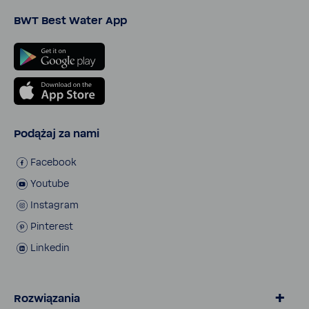
BWT Best Water App
Podążaj za nami
Face­book
Youtube
Insta­gram
Pinte­rest
Linkedin
Rozwiązania