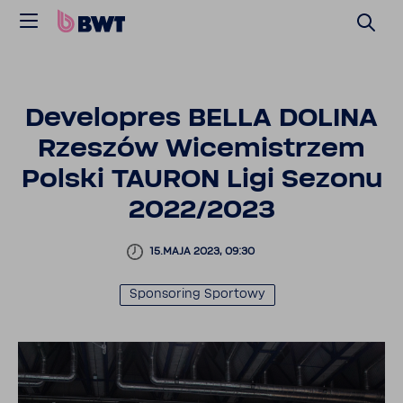
Deve­lo­pres BELLA DOLINA
Rzeszów Wice­mi­strzem
Polski TAURON Ligi Sezonu
2022/2023
15.MAJA 2023, 09:30
Spon­so­ring Spor­towy