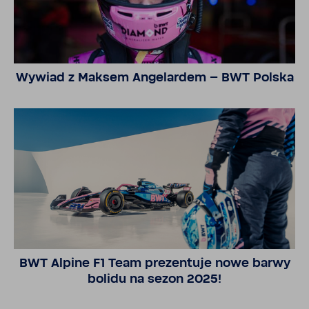
Wywiad z Maksem Ange­lardem – BWT Polska
BWT Alpine F1 Team prezen­tuje nowe barwy
bolidu na sezon 2025!