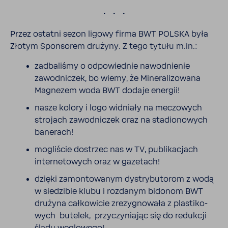
.
Przez ostatni sezon ligowy firma BWT POLSKA była
Złotym Spon­sorem drużyny. Z tego tytułu m.in.:
zadba­liśmy o odpo­wiednie nawod­nienie
zawod­ni­czek, bo wiemy, że Mine­ra­li­zo­wana
Magnezem woda BWT dodaje energii!
nasze kolory i logo widniały na meczo­wych
stro­jach zawod­ni­czek oraz na stadio­no­wych
bane­rach!
mogli­ście dostrzec nas w TV, publi­ka­cjach
inter­ne­to­wych oraz w gaze­tach!
dzięki zamon­to­wanym dystry­bu­torom z wodą
w siedzibie klubu i rozdanym bidonom BWT
drużyna całko­wicie zrezy­gno­wała z plasti­ko­
wych butelek, przy­czy­niając się do redukcji