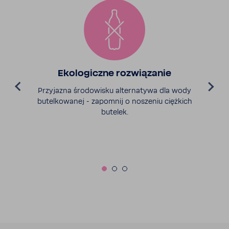
Ekolo­giczne rozwią­zanie
Przy­jazna środo­wisku alter­na­tywa dla wody
butel­ko­wanej - zapo­mnij o noszeniu cięż­kich
butelek.