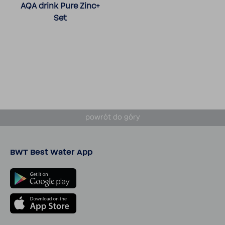
AQA drink Pure Zinc+
Set
powrót do góry
BWT Best Water App