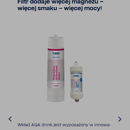
Filtr dodaje więcej magnezu –
więcej smaku – więcej mocy!
Wkład AQA drink jest wypo­sa­żony w inno­wa­