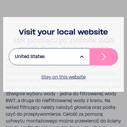
Visit your local website
Jak podłą­czyć zestaw AQA
drink Pure Carbon Set?
United States
AQA drink Pure Carbon Set jest insta­lo­wany bezpo­
średnio pod zlewo­zmy­wa­kiem/blatem kuchennym i
podłą­czony do stan­dar­do­wych przy­łączy dopro­wa­
Stay on this website
dza­ją­cych wodę wodo­cią­gową. Zestaw powi­nien być
podłą­czony do 3-​drożnej arma­tury posia­da­jącej dwie
dźwi­gnie wyboru wody - jedna do filtro­wanej wody
BWT, a druga do niefil­tro­wanej wody z kranu. Na
wkład filtru­jący należy nałożyć głowicę oraz podłą­
czyć do prze­pły­wo­mierza. Całość za pomocą
uchwytu monta­żo­wego można prze­wiercić do ściany