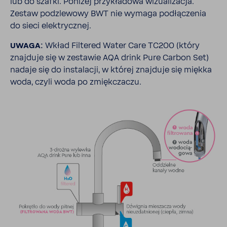
lub do szafki. Poniżej przy­kła­dowa wizu­ali­zacja.
Zestaw podzle­wowy BWT nie wymaga podłą­czenia
do sieci elek­trycznej.
UWAGA:
Wkład Filtered Water Care TC200 (który
znaj­duje się w zestawie AQA drink Pure Carbon Set)
nadaje się do insta­lacji, w której znaj­duje się miękka
woda, czyli woda po zmięk­czaczu.