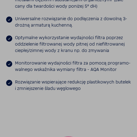
meta­lami cięż­kimi i substan­cjami orga­nicz­nymi (zale­
cany dla twar­dości wody poniżej 5° dH)
Uniwer­salne rozwią­zanie do podłą­czenia z dowolną 3-​
drożną arma­turą kuchenną.
Opty­malne wyko­rzy­stanie wydaj­ności filtra poprzez
oddzie­lenie filtro­wanej wody pitnej od niefil­tro­wanej
ciepłej/zimnej wody z kranu np. do zmywania
Moni­to­ro­wanie wydaj­ności filtra za pomocą progra­mo­
wal­nego wskaź­nika wymiany filtra - AQA Monitor
Rozwią­zanie wspie­ra­jące redukcję plasti­ko­wych butelek
i zmniej­szenie śladu węglo­wego