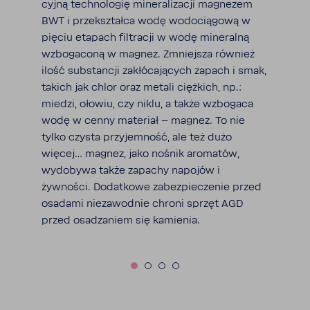
cyjną tech­no­logię mine­ra­li­zacji magnezem
BWT i prze­kształca wodę wodo­cią­gową w
pięciu etapach filtracji w wodę mine­ralną
wzbo­ga­coną w magnez. Zmniejsza również
ilość substancji zakłó­ca­ją­cych zapach i smak,
takich jak chlor oraz metali cięż­kich, np.:
miedzi, ołowiu, czy niklu, a także wzbo­gaca
wodę w cenny mate­riał – magnez. To nie
tylko czysta przy­jem­ność, ale też dużo
więcej… magnez, jako nośnik aromatów,
wydo­bywa także zapachy napojów i
żywności. Dodat­kowe zabez­pie­czenie przed
osadami nieza­wodnie chroni sprzęt AGD
przed osadza­niem się kamienia.