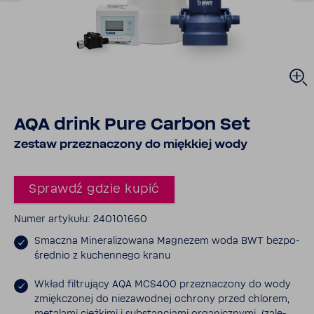
AQA drink Pure Carbon Set
Zestaw prze­zna­czony do mięk­kiej wody
Sprawdź gdzie kupić
Numer arty­kułu: 240101660
Smaczna Mine­ra­li­zo­wana Magnezem woda BWT bezpo­
średnio z kuchen­nego kranu
Wkład filtru­jący AQA MCS400 prze­zna­czony do wody
zmięk­czonej do nieza­wodnej ochrony przed chlorem,