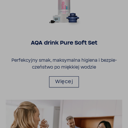
AQA drink Pure Soft Set
Perfek­cyjny smak, maksy­malna higiena i bezpie­
czeń­stwo po mięk­kiej wodzie
Więcej