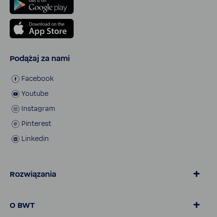
Podążaj za nami
Face­book
Youtube
Insta­gram
Pinte­rest
Linkedin
Rozwiązania
Home
O BWT
Woda BWT