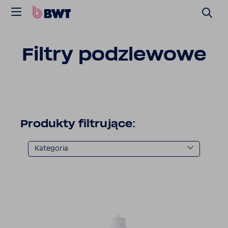
Filtry podzle­wowe
Produkty filtru­jące:
Kate­goria