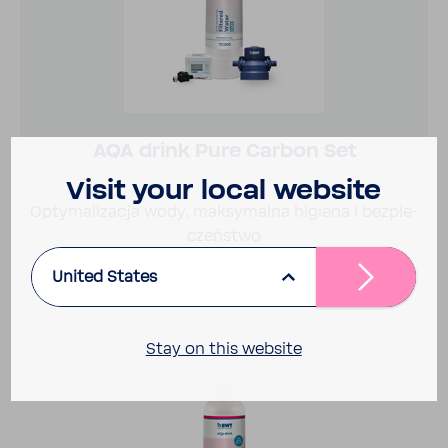
AQA drink Pure Carbon Set
Visit your local website
Opty­ma­li­zacja wody, maksy­malna higiena i bezpie­
czeń­stwo
United States
Więcej
Stay on this website