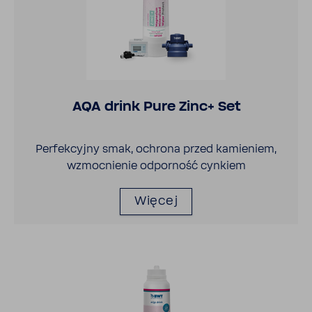
AQA drink Pure Zinc+ Set
Perfek­cyjny smak, ochrona przed kamie­niem,
wzmoc­nienie odpor­ność cynkiem
Więcej