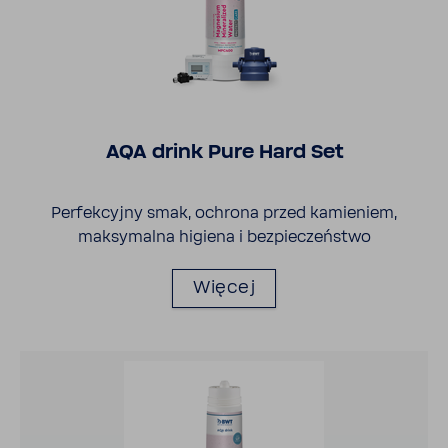
AQA drink Pure Hard Set
Perfek­cyjny smak, ochrona przed kamie­niem,
maksy­malna higiena i bezpie­czeń­stwo
Więcej