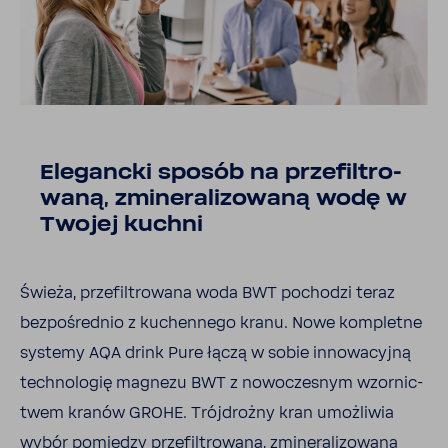
Elegancki sposób na prze­fil­tro­
waną, zmine­ra­li­zo­waną wodę w
Twojej kuchni
Świeża, prze­fil­tro­wana woda BWT pochodzi teraz
bezpo­średnio z kuchen­nego kranu. Nowe kompletne
systemy AQA drink Pure łączą w sobie inno­wa­cyjną
tech­no­logię magnezu BWT z nowo­cze­snym wzor­nic­
twem kranów GROHE. Trój­drożny kran umoż­liwia
wybór pomiędzy prze­fil­tro­waną, zmine­ra­li­zo­waną