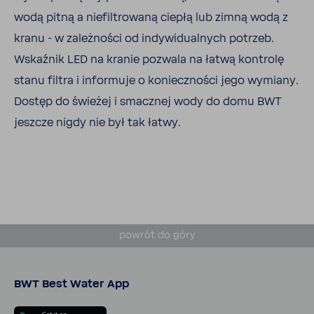
wodą pitną a niefil­tro­waną ciepłą lub zimną wodą z
kranu - w zależ­ności od indy­wi­du­al­nych potrzeb.
Wskaźnik LED na kranie pozwala na łatwą kontrolę
stanu filtra i infor­muje o koniecz­ności jego wymiany.
Dostęp do świeżej i smacznej wody do domu BWT
jeszcze nigdy nie był tak łatwy.
powrót do góry
BWT Best Water App