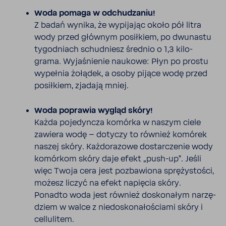
Woda pomaga w odchu­dzaniu!
Z badań wynika, że wypi­jając około pół litra
wody przed głównym posił­kiem, po dwunastu
tygo­dniach schud­niesz średnio o 1,3 kilo­
grama. Wyja­śnienie naukowe: Płyn po prostu
wypełnia żołądek, a osoby pijące wodę przed
posił­kiem, zjadają mniej.
Woda poprawia wygląd skóry!
Każda poje­dyncza komórka w naszym ciele
zawiera wodę – dotyczy to również komórek
naszej skóry. Każdo­ra­zowe dostar­czenie wody
komórkom skóry daje efekt „push-​up”. Jeśli
więc Twoja cera jest pozba­wiona sprę­ży­stości,
możesz liczyć na efekt napięcia skóry.
Ponadto woda jest również dosko­nałym narzę­
dziem w walce z niedo­sko­na­ło­ściami skóry i
cellu­litem.