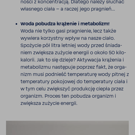
ności z koncen­tracją. Dlatego należy słuchać
własnego ciała – a raczej jego pragnień…
Woda pobudza krążenie i meta­bo­lizm!
Woda nie tylko gasi pragnienie, lecz także
wywiera korzystny wpływ na nasze ciało.
Spożycie pół litra letniej wody przed śnia­da­
niem zwiększa zużycie energii o około 50 kilo­
ka­lorii. Jak to się dzieje? Akty­wacja krążenia i
meta­bo­lizmu nastę­puje poprzez fakt, że orga­
nizm musi podnieść tempe­ra­turę wody pitnej z
tempe­ra­tury poko­jowej do tempe­ra­tury ciała i
w tym celu zwięk­szyć produkcję ciepła przez
orga­nizm. Proces ten pobudza orga­nizm i
zwiększa zużycie energii.