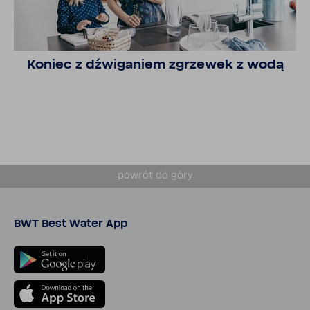
Koniec z dźwi­ga­niem zgrzewek z wodą
powrót do góry
BWT Best Water App