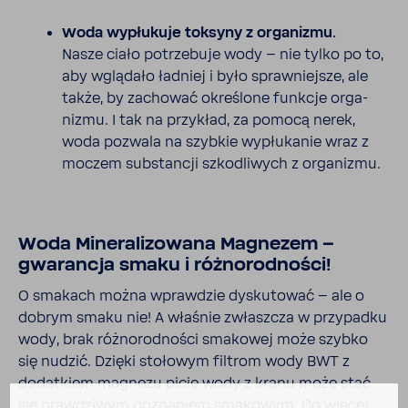
Woda wypłu­kuje toksyny z orga­nizmu.
Nasze ciało potrze­buje wody – nie tylko po to,
aby wglą­dało ładniej i było spraw­niejsze, ale
także, by zachować okre­ślone funkcje orga­
nizmu. I tak na przy­kład, za pomocą nerek,
woda pozwala na szybkie wypłu­kanie wraz z
moczem substancji szko­dli­wych z orga­nizmu.
Woda Mine­ra­li­zo­wana Magnezem –
gwarancja smaku i różno­rod­ności!
O smakach można wpraw­dzie dysku­tować – ale o
dobrym smaku nie! A właśnie zwłaszcza w przy­padku
wody, brak różno­rod­ności smakowej może szybko
się nudzić. Dzięki stołowym filtrom wody BWT z
dodat­kiem magnezu picie wody z kranu może stać
się praw­dziwym dozna­niem smakowym. Co więcej,