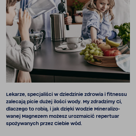
Lekarze, specja­liści w dzie­dzinie zdrowia i fitnessu
zale­cają picie dużej ilości wody. My zdra­dzimy Ci,
dlaczego to robią, i jak dzięki Wodzie Mine­ra­li­zo­
wanej Magnezem możesz uroz­ma­icić reper­tuar
spoży­wa­nych przez Ciebie wód.