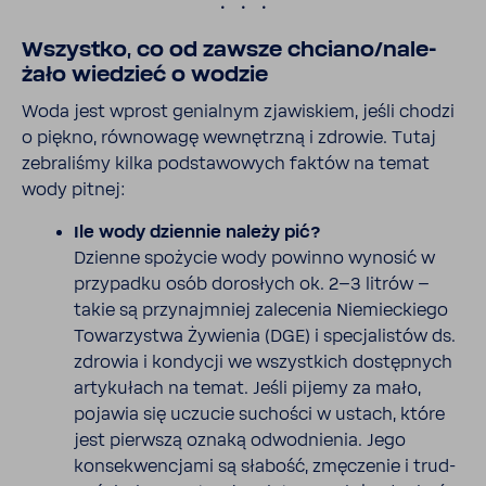
.
Wszystko, co od zawsze chciano/nale­
żało wiedzieć o wodzie
Woda jest wprost genialnym zjawi­skiem, jeśli chodzi
o piękno, równo­wagę wewnętrzną i zdrowie. Tutaj
zebra­liśmy kilka podsta­wo­wych faktów na temat
wody pitnej:
Ile wody dziennie należy pić?
Dzienne spożycie wody powinno wynosić w
przy­padku osób doro­słych ok. 2–3 litrów –
takie są przy­naj­mniej zale­cenia Niemiec­kiego
Towa­rzy­stwa Żywienia (DGE) i specja­li­stów ds.
zdrowia i kondycji we wszyst­kich dostęp­nych
arty­ku­łach na temat. Jeśli pijemy za mało,
pojawia się uczucie suchości w ustach, które
jest pierwszą oznaką odwod­nienia. Jego
konse­kwen­cjami są słabość, zmęczenie i trud­