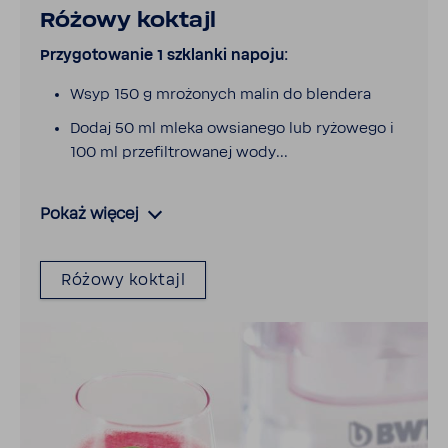
Różowy koktajl
Przy­go­to­wanie 1 szklanki napoju:
Wsyp 150 g mrożo­nych malin do blen­dera
Dodaj 50 ml mleka owsia­nego lub ryżo­wego i
100 ml prze­fil­tro­wanej wody...
Pokaż więcej
Różowy koktajl