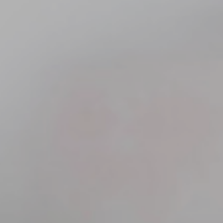
L ERHVERV
EJEN­DOMME OG OFFENT­LIGE INSTI­TU­TIONER
KØLE- OG VAR