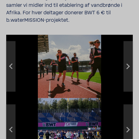
samler vi midler ind til etab­le­ring af vand­brønde i
Afrika. For hver deltager donerer BWT 6 € til
b.waterMISSION-​projektet.