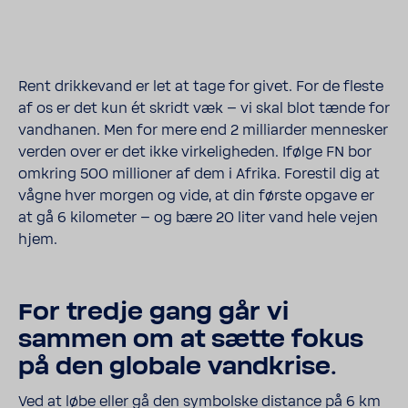
Rent drik­ke­vand er let at tage for givet. For de fleste
af os er det kun ét skridt væk – vi skal blot tænde for
vand­hanen. Men for mere end 2 milli­arder menne­sker
verden over er det ikke virke­lig­heden. Ifølge FN bor
omkring 500 milli­oner af dem i Afrika. Fore­stil dig at
vågne hver morgen og vide, at din første opgave er
at gå 6 kilo­meter – og bære 20 liter vand hele vejen
hjem.
For tredje gang går vi
sammen om at sætte fokus
på den globale vand­krise.
Ved at løbe eller gå den symbolske distance på 6 km