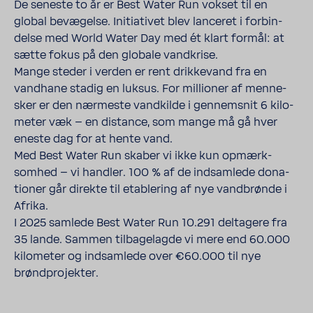
De seneste to år er Best Water Run vokset til en
global bevæ­gelse. Initi­a­tivet blev lanceret i forbin­
delse med World Water Day med ét klart formål: at
sætte fokus på den globale vand­krise.
Mange steder i verden er rent drik­ke­vand fra en
vand­hane stadig en luksus. For milli­oner af menne­
sker er den nærmeste vand­kilde i gennem­snit 6 kilo­
meter væk – en distance, som mange må gå hver
eneste dag for at hente vand.
Med Best Water Run skaber vi ikke kun opmærk­
somhed – vi handler. 100 % af de indsam­lede dona­
tioner går direkte til etab­le­ring af nye vand­brønde i
Afrika.
I 2025 samlede Best Water Run 10.291 delta­gere fra
35 lande. Sammen tilba­ge­lagde vi mere end 60.000
kilo­meter og indsam­lede over €60.000 til nye
brønd­pro­jekter.