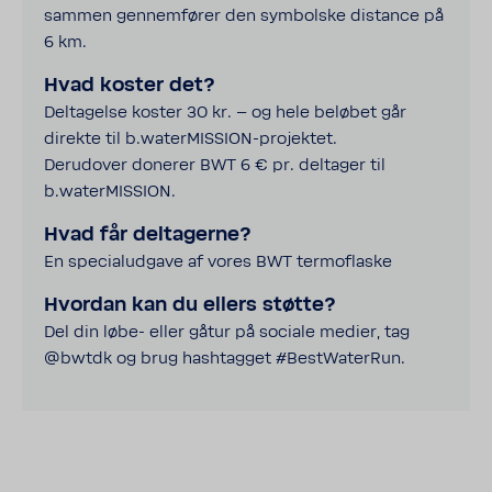
sammen gennem­fører den symbolske distance på
6 km.
Hvad koster det?
Delta­gelse koster 30 kr. – og hele beløbet går
direkte til b.waterMISSION-​projektet.
Deru­d­over donerer BWT 6 € pr. deltager til
b.water­MIS­SION.
Hvad får delta­gerne?
En speci­a­lud­gave af vores BWT termoflaske
Hvordan kan du ellers støtte?
Del din løbe- eller gåtur på sociale medier, tag
@bwtdk og brug hash­tagget #BestWa­terRun.