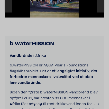
b.water­MIS­SION
Vand­brønde i Afrika
b.water­MIS­SION er AQUA Pearls Foun­da­tions
flagskibspro­jekt. Det er
et
lang­sigtet initi­ativ, der
forbedrer menne­skers livskva­litet ved at etab­
lere vand­brønde.
Siden den første b.waterMISSION-​vandbrønd blev
opført i 2019, har næsten 83.000 menne­sker i
Afrika fået adgang til rent drik­ke­vand inden for 150