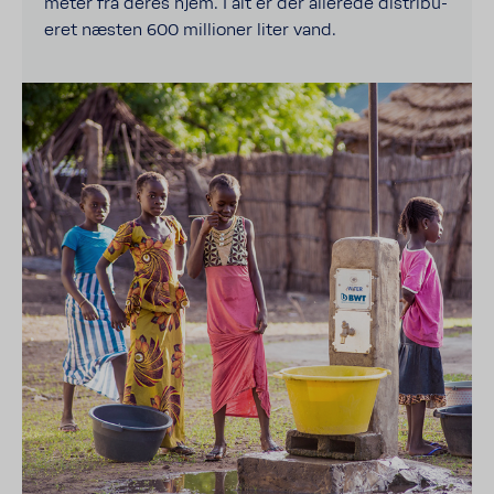
meter fra deres hjem. I alt er der alle­rede distri­bu­
eret næsten 600 milli­oner liter vand.