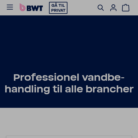
GÅ TIL
PRIVAT
Profes­sionel vand­be­
hand­ling til alle bran­cher