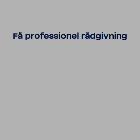
Få profes­sionel rådgiv­ning