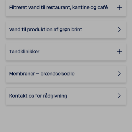
Filtreret vand til restau­rant, kantine og café
Vand til produk­tion af grøn brint
Tand­kli­nikker
Membraner – brænd­sels­celle
Kontakt os for rådgiv­ning