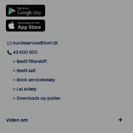
kunde­ser­vice@bwt.dk
43 600 500
> Bestil filter­skift
> Bestil salt
> Book servi­ce­besøg
> Lej anlæg
> Down­loads og guides
Viden om
> Privat­livspo­litik