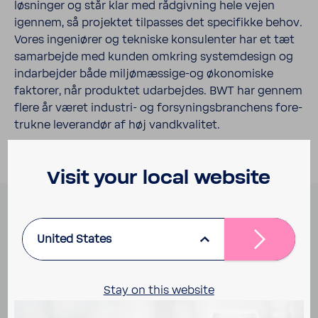
løsninger og står klar med rådgiv­ning hele vejen
igennem, så projektet tilpasses det speci­fikke behov.
Vores inge­ni­ører og tekniske konsu­lenter har et tæt
samar­bejde med kunden omkring system­de­sign og
indar­bejder både miljømæssige-​og økono­miske
faktorer, når produktet udar­bejdes. BWT har gennem
flere år været industri-​ og forsy­nings­bran­chens fore­
trukne leve­randør af høj vand­kva­litet.
Visit your local website
Profes­sio­nelle løsninger til
United States
dansk erhverv og indu­stri
Stay on this website