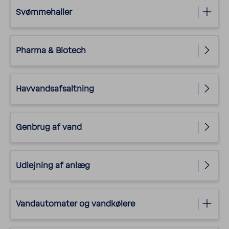
Svøm­me­haller
Pharma & Biotech
Havvands­af­salt­ning
Genbrug af vand
Udlej­ning af anlæg
Vandau­to­mater og vand­kø­lere