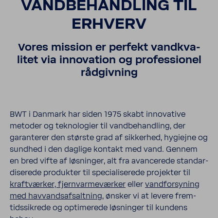
VAND­BE­HAND­LING TIL
ERHVERV
Vores mission er perfekt vand­kva­
litet via innova­tion og profes­sionel
rådgiv­ning
BWT i Danmark har siden 1975 skabt innova­tive
metoder og tekno­lo­gier til vand­be­hand­ling, der
garan­terer den største grad af sikkerhed, hygiejne og
sundhed i den daglige kontakt med vand. Gennem
en bred vifte af løsninger, alt fra avan­ce­rede stan­dar­
di­se­rede produkter til speci­a­li­se­rede projekter til
kraft­værker, fjern­var­me­værker
eller
vand­for­sy­ning
med havvands­af­salt­ning
, ønsker vi at levere frem­
tids­sik­rede og opti­me­rede løsninger til kundens