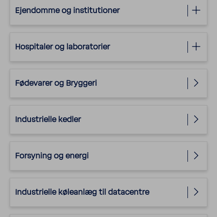
Ejen­domme og insti­tu­tioner
Hospi­taler og labo­ra­to­rier
Føde­varer og Bryg­geri
Indu­stri­elle kedler
Forsy­ning og energi
Indu­stri­elle køle­anlæg til data­centre