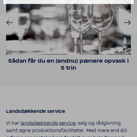
Sådan får du en (endnu) pænere opvask i
5 trin
Lands­dæk­kende service
Vi har
lands­dæk­kende service
, salg og rådgiv­ning
samt egne produk­tions­fa­ci­li­teter. Med mere end 60