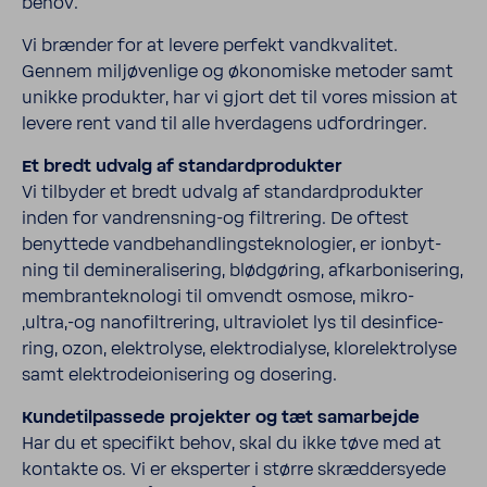
behov.
Vi brænder for at levere perfekt vand­kva­litet.
Gennem miljø­ven­lige og økono­miske metoder samt
unikke produkter, har vi gjort det til vores mission at
levere rent vand til alle hver­da­gens udfor­dringer.
Et bredt udvalg af stan­dard­pro­dukter
Vi tilbyder et bredt udvalg af stan­dard­pro­dukter
inden for vandrensning-​og filtre­ring. De oftest
benyt­tede vand­be­hand­lings­tek­no­lo­gier, er ionbyt­
ning til demi­ne­ra­li­se­ring, blød­gø­ring, afkar­bo­ni­se­ring,
membran­tek­no­logi til omvendt osmose, mikro-​
,ultra,-og nano­fil­tre­ring, ultravi­olet lys til desin­fi­ce­
ring, ozon, elek­tro­lyse, elek­tro­di­a­lyse, klorelek­tro­lyse
samt elek­tro­deio­ni­se­ring og dose­ring.
Kunde­til­pas­sede projekter og tæt samar­bejde
Har du et speci­fikt behov, skal du ikke tøve med at
kontakte os. Vi er eksperter i større skræd­der­syede