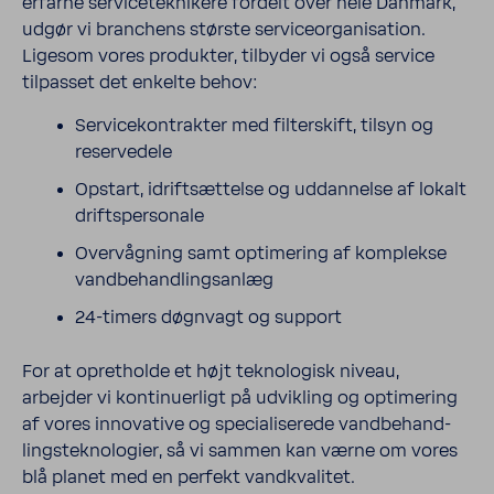
erfarne servi­ce­tek­ni­kere fordelt over hele Danmark,
udgør vi bran­chens største servi­ce­or­ga­ni­sa­tion.
Ligesom vores produkter, tilbyder vi også service
tilpasset det enkelte behov:
Servi­ce­kon­trakter med filter­skift, tilsyn og
reser­ve­dele
Opstart, idrift­sæt­telse og uddan­nelse af lokalt
drifts­per­so­nale
Over­våg­ning samt opti­me­ring af komplekse
vand­be­hand­lings­anlæg
24-​timers døgn­vagt og support
For at opret­holde et højt tekno­lo­gisk niveau,
arbejder vi konti­nu­er­ligt på udvik­ling og opti­me­ring
af vores innova­tive og speci­a­li­se­rede vand­be­hand­
lings­tek­no­lo­gier, så vi sammen kan værne om vores
blå planet med en perfekt vand­kva­litet.