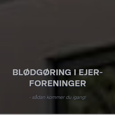
BLØD­GØ­RING I EJER­
FOR­E­NINGER
- sådan kommer du igang!