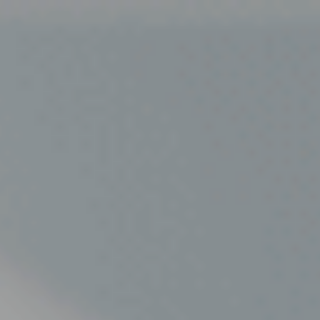
BWT VAND TIL ERHVERV
VANDAU­TO­MATER OG VAND­KØ­LERE