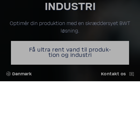
INDU­STRI
Optimér din produk­tion med en skræd­der­syet BWT
løsning.
Få ultra rent vand til produk­
tion og indu­stri
Danmark
Kontakt os
Profes­sionel vand­
be­hand­ling til