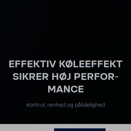
EFFEKTIV KØLE­EF­FEKT
SIKRER HØJ PERFOR­
MANCE
Kontrol, renhed og påli­de­lighed