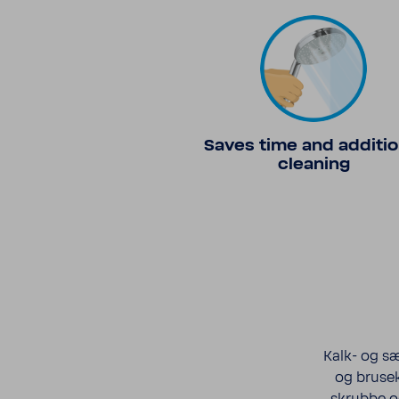
Saves time and addi­tio
clea­ning
Kalk- og sæ
og bruse­