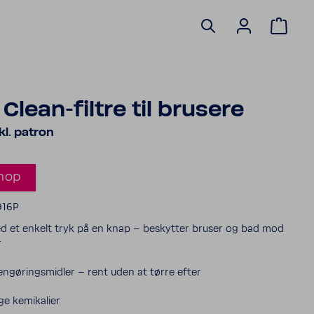
Clean-​filtre til brusere
nkl. patron
hop
916P
d et enkelt tryk på en knap – beskytter bruser og bad mod
r
ngø­rings­midler – rent uden at tørre efter
ge kemi­ka­lier