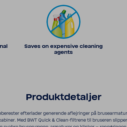
nal
Saves on expen­sive clea­ning
agents
Produk­t­de­taljer
be­re­ster efter­lader gene­rende aflej­ringer på brusear­ma­tu
ka­biner. Med BWT Quick & Clean-​filtrene til bruseren slipper