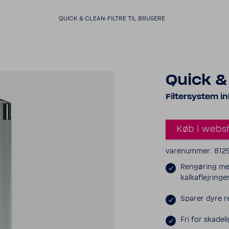
QUICK & CLEAN-​FILTRE TIL BRUSERE
Quick & 
Filter­sy­stem i
Køb i webs
vare­nummer: 812
Rengø­ring me
kalk­af­lej­ringe
Sparer dyre re
Fri for skade­li