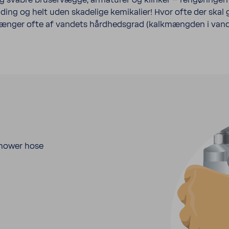
 svabre bruser­vægge, arma­turer og klinker – rengø­ringen 
ding og helt uden skade­lige kemi­ka­lier! Hvor ofte der skal 
ænger ofte af vandets hård­heds­grad (kalk­mængden i vand
hower hose