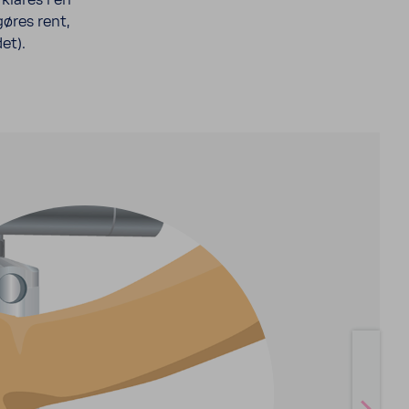
klares i en
gøres rent,
et).