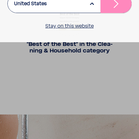
United States
Stay on this website
"Best of the Best" in the Clea­
ning & House­hold cate­gory