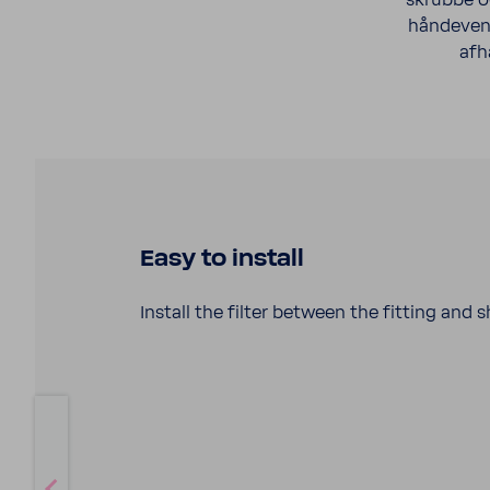
skrubbe og
hånde­ven­
afh
Easy to install
Install the filter between the fitting and
s