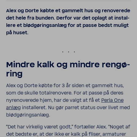
Alex og Dorte købte et gammelt hus og renove­rede
det hele fra bunden. Derfor var det oplagt at instal­
lere et blød­gø­rings­anlæg for at passe bedst muligt
på huset.
.
Mindre kalk og mindre rengø­
ring
Alex og Dorte købte for 3 år siden et gammelt hus,
som de skulle total­renovere. For at passe på deres
nyrenove­rede hjem, har de valgt at få et
Perla One
anlæg
instal­leret. Nu gør parret status over livet med
blød­gø­rings­anlæg.
“Det har virkelig været godt,” fortæller Alex. “Noget af
det bedste er, at der ikke er kalk på fliser, arma­turer