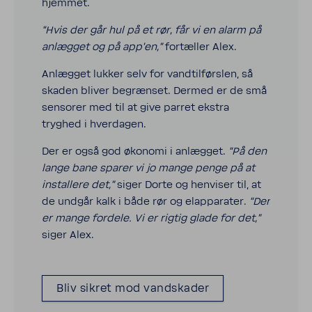
hjemmet.
“Hvis der går hul på et rør, får vi en alarm på
anlægget og på app’en,”
fortæller Alex.
Anlægget lukker selv for vandtil­førslen, så
skaden bliver begrænset. Dermed er de små
sensorer med til at give parret ekstra
tryghed i hver­dagen.
Der er også god økonomi i anlægget.
“På den
lange bane sparer vi jo mange penge på at
instal­lere det,”
siger Dorte og henviser til, at
de undgår kalk i både rør og elap­pa­rater.
“Der
er mange fordele. Vi er rigtig glade for det,”
siger Alex.
Bliv sikret mod vand­skader