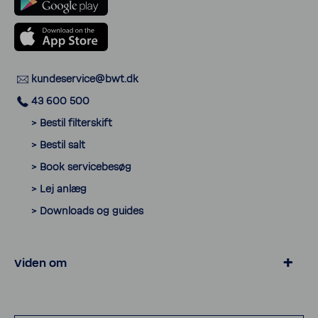
kunde­ser­vice@bwt.dk
43 600 500
> Bestil filter­skift
> Bestil salt
> Book servi­ce­besøg
> Lej anlæg
> Down­loads og guides
Viden om
> Privat­livspo­litik
> Cookies