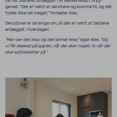
De har placeret anlægget i et køkken­skab i bryg­
gerset. “Det er nemt at servi­cere og komme til, og det
fylder ikke ret meget,” fortæller Alex.
Deru­d­over er de enige om, at det er nemt at betjene
anlægget i hver­dagen.
“Man ser det ikke, og det larmer ikke,”
siger Alex.
“Og
vi får besked på app’en, når der sker noget, fx når der
skal salt­tab­letter på.”