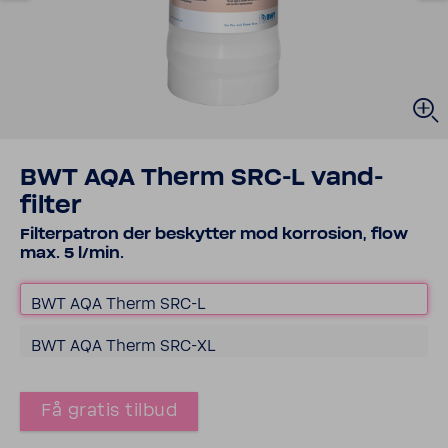
BWT AQA Therm SRC-L vand­
filter
Filter­pa­tron der beskytter mod korro­sion, flow
max. 5 l/min.
BWT AQA Therm SRC-L
BWT AQA Therm SRC-​XL
Få gratis tilbud