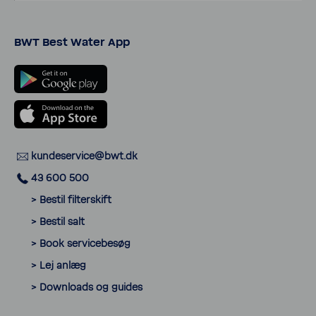
BWT Best Water App
kunde­ser­vice@bwt.dk
43 600 500
> Bestil filter­skift
> Bestil salt
> Book servi­ce­besøg
> Lej anlæg
> Down­loads og guides