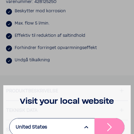
vare­nummer: 428125250
Beskytter mod korro­sion
Max. flow 5 l/min.
Effektiv til reduk­tion af saltind­hold
Forhin­drer forringet opvarm­nings­ef­fekt
Undgå tilkal­k­ning
PRODUKT­BE­SKRI­VELSE
Visit your local website
TEKNISK DATA
United States
SPØRGSMÅL