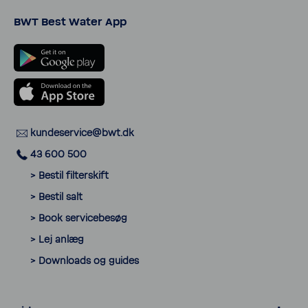
BWT Best Water App
kunde­ser­vice@bwt.dk
43 600 500
> Bestil filter­skift
> Bestil salt
> Book servi­ce­besøg
> Lej anlæg
> Down­loads og guides