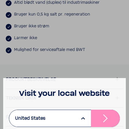
Altid blødt vand (duplex) til indu­stri­ma­skiner
Bruger kun 0,5 kg salt pr. rege­ne­ra­tion
Bruger ikke strøm
Larmer ikke
Mulighed for servi­ce­af­tale med BWT
PRODUKT­BE­SKRI­VELSE
Visit your local website
TEKNISK DATA
SPØRGSMÅL
United States