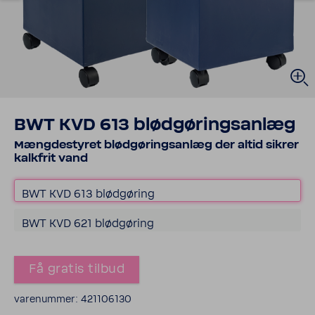
BWT KVD 613 blød­gø­rings­anlæg
Mæng­destyret blød­gø­rings­anlæg der altid sikrer
kalkfrit vand
BWT KVD 613 blød­gø­ring
BWT KVD 621 blød­gø­ring
Få gratis tilbud
vare­nummer: 421106130