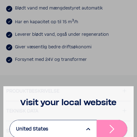
Blødt vand med mæng­destyret auto­matik
3
Har en kapa­citet op til 15 m
/h
Leverer blødt vand, også under rege­ne­ra­tion
Giver væsentlig bedre drifts­ø­ko­nomi
Forsynet med 24V og trans­former
PRODUKT­BE­SKRI­VELSE
Visit your local website
TEKNISK DATA
United States
SPØRGSMÅL