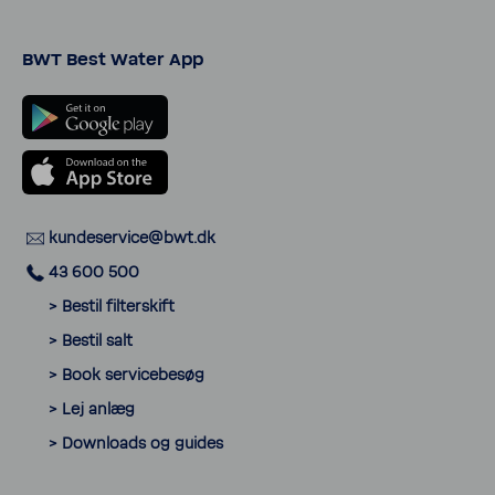
BWT Best Water App
kunde­ser­vice@bwt.dk
43 600 500
> Bestil filter­skift
> Bestil salt
> Book servi­ce­besøg
> Lej anlæg
> Down­loads og guides