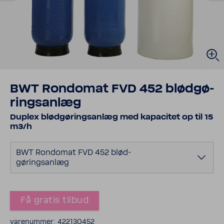
BWT Rondomat FVD 452 blød­gø­
rings­anlæg
Duplex blød­gø­rings­anlæg med kapa­citet op til 15
m3/h
BWT Rondomat FVD 452 blød­
gø­rings­anlæg
Få gratis tilbud
vare­nummer: 422130452