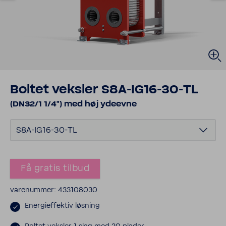
Boltet veksler S8A-​IG16-30-TL
(DN32/1 1/4") med høj ydeevne
S8A-​IG16-30-TL
Få gratis tilbud
vare­nummer: 433108030
Ener­gi­ef­fektiv løsning