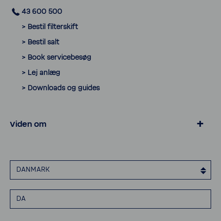
43 600 500
> Bestil filter­skift
> Bestil salt
> Book servi­ce­besøg
> Lej anlæg
> Down­loads og guides
Viden om
> Privat­livspo­litik
> Cookies
DANMARK
> Erklæ­ring om tilgæn­ge­lighed
> Elek­tro­nisk faktu­re­ring
DA
> Smiley rapport