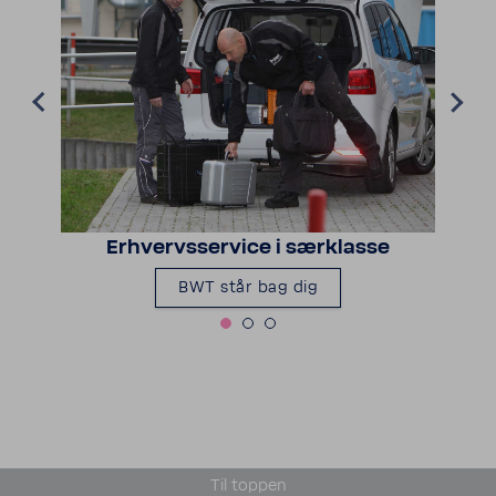
Erhvervs­ser­vice i særklasse
BWT står bag dig
Til toppen