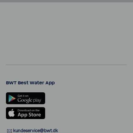
BWT Best Water App
kunde­ser­vice@bwt.dk