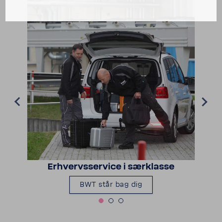
Erhvervs­ser­vice i særklasse
BWT står bag dig