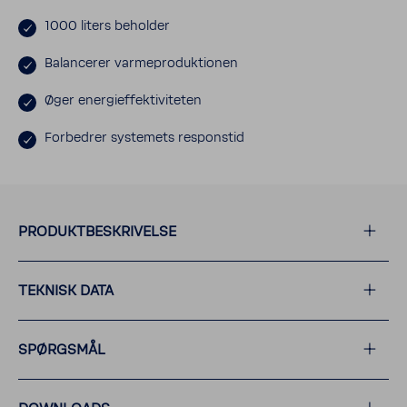
1000 liters beholder
Balan­cerer varme­pro­duk­tionen
Øger ener­gi­ef­fek­ti­vi­teten
Forbedrer syste­mets respon­stid
PRODUKT­BE­SKRI­VELSE
TEKNISK DATA
SPØRGSMÅL