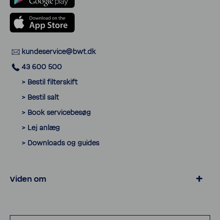
kunde­ser­vice@bwt.dk
43 600 500
> Bestil filter­skift
> Bestil salt
> Book servi­ce­besøg
> Lej anlæg
> Down­loads og guides
Viden om
> Privat­livspo­litik
> Cookies