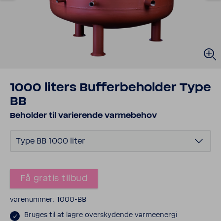
1000 liters Buffer­be­holder Type
BB
Beholder til vari­e­rende varme­behov
Type BB 1000 liter
Få gratis tilbud
vare­nummer: 1000-​BB
Bruges til at lagre over­sky­dende varme­e­nergi