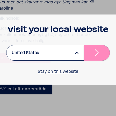
 hus, men det skal være med nye ting man kan få,
ro­line
lkind­hold
Visit your local website
d udfor­drin­gerne ved at have vand med et højt
or kalkind­holdet er rigtig højt og derfor har de
dt vand i deres nye bolig.
United States
rrets instal­la­tion her
Stay on this website
VVS'er i dit nærom­råde