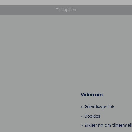
Til toppen
Viden om
> Privat­livspo­litik
> Cookies
> Erklæ­ring om tilgæn­ge­