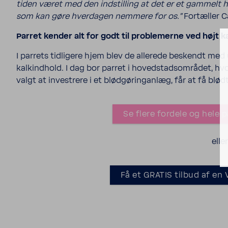
tiden været med den indstil­ling at det er et gammelt
som kan gøre hver­dagen nemmere for os."
Fortæller Ca
Parret kender alt for godt til proble­merne ved højt ka
I parrets tidli­gere hjem blev de alle­rede beskendt me
kalkind­hold. I dag bor parret i hoved­stads­om­rådet, hv
valgt at inve­strere i et blød­gø­rin­ganlæg, får at få blø
Se flere fordele og hele pa
eller
Få et GRATIS tilbud af en 