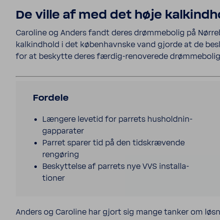
De ville af med det høje kalkind­
Caro­line og Anders fandt deres drøm­me­bolig på Nørre
kalkind­hold i det køben­havnske vand gjorde at de beslu
for at beskytte deres færdig-​renoverede drøm­me­boli
Fordele
Længere levetid for parrets hushold­nin­
gap­pa­rater
Parret sparer tid på den tids­kræ­vende
rengø­ring
Beskyt­telse af parrets nye VVS instal­la­
tioner
Anders og Caro­line har gjort sig mange tanker om løsn