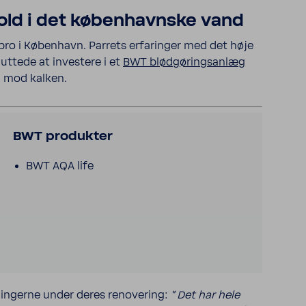
hold i det køben­havnske vand
bro i Køben­havn. Parrets erfa­ringer med det høje
t­tede at inve­stere i et
BWT blød­gø­rings­anlæg
g mod kalken.
BWT produkter
BWT AQA life
in­gerne under deres renove­ring:
" Det har hele