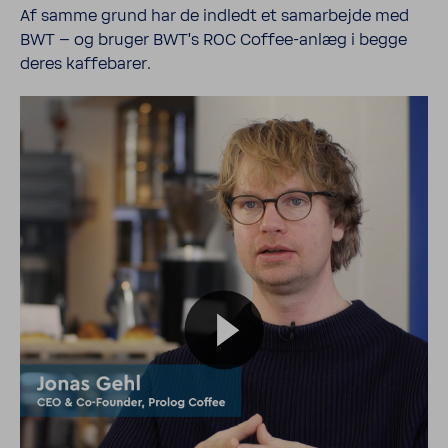
Af samme grund har de indledt et samar­bejde med
BWT – og bruger BWT’s ROC Coffee-​anlæg i begge
deres kaffe­barer.