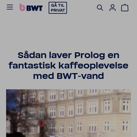
GÅ TIL
PRIVAT
Sådan laver Prolog en
fanta­stisk kaffe­op­le­velse
med BWT-​vand