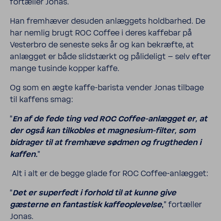
fortæller Jonas.
Han frem­hæver desuden anlæg­gets hold­barhed. De
har nemlig brugt ROC Coffee i deres kaffebar på
Vesterbro de seneste seks år og kan bekræfte, at
anlægget er både slidstærkt og påli­de­ligt – selv efter
mange tusinde kopper kaffe.
Og som en ægte kaffe-​barista vender Jonas tilbage
til kaffens smag:
“
En af de fede ting ved ROC Coffee-​anlægget er, at
der også kan tilkobles et magnesium-​filter, som
bidrager til at frem­hæve sødmen og frugt­heden i
kaffen.
”
Alt i alt er de begge glade for ROC Coffee-​anlægget:
“
Det er super­fedt i forhold til at kunne give
gæsterne en fanta­stisk kaffe­op­le­velse
,
” fortæller
Jonas.