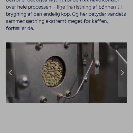
Derfor er det også vigtigt for dem at have kontrol
over hele processen – lige fra rist­ning af bønnen til
bryg­ning af den endelig kop. Og her betyder vandets
sammen­sæt­ning ekstremt meget for kaffen,
fortæller de.