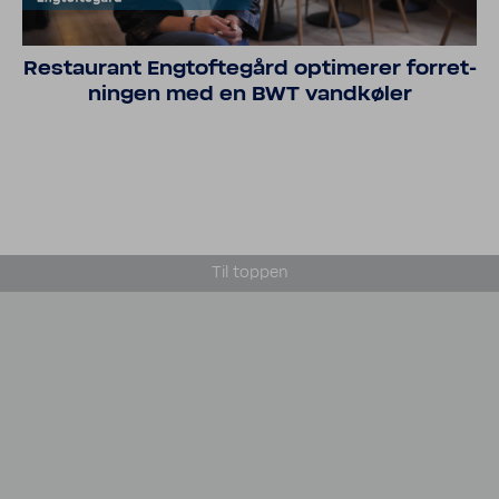
Restau­rant Engtof­te­gård opti­merer forret­
ningen med en BWT vand­køler
Til toppen