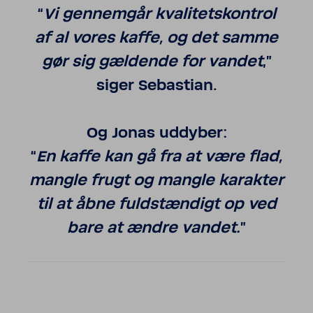
“
Vi gennemgår kvali­tets­kon­trol
af al vores kaffe, og det samme
gør sig gældende for vandet
,”
siger Seba­stian.
Og Jonas uddyber:
“
En kaffe kan gå fra at være flad,
mangle frugt og mangle karakter
til at åbne fuld­stæn­digt op ved
bare at ændre vandet.
”