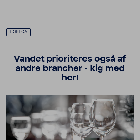
HORECA
Vandet prio­ri­teres også af
andre bran­cher - kig med
her!