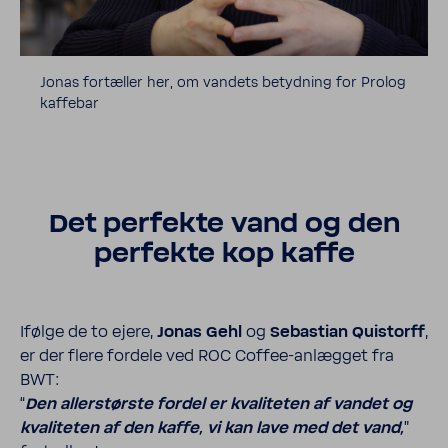
Jonas fortæller her, om vandets betyd­ning for Prolog
kaffebar
Det perfekte vand og den
perfekte kop kaffe
Ifølge de to ejere,
Jonas Gehl
og
Seba­stian Quistorff
,
er der flere fordele ved ROC Coffee-​anlægget fra
BWT:
“
Den aller­største fordel er kvali­teten af vandet og
kvali­teten af den kaffe, vi kan lave med det vand,
”