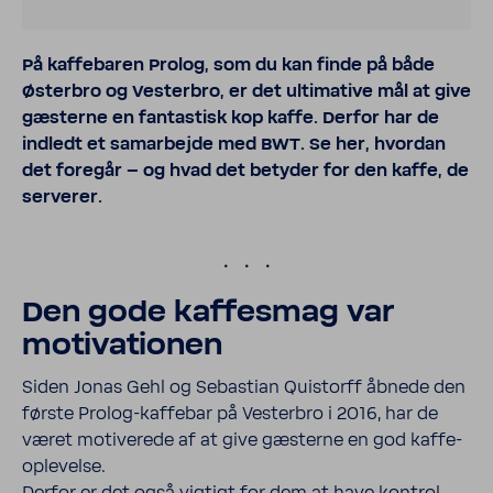
På kaffe­baren Prolog, som du kan finde på både
Østerbro og Vesterbro, er det ulti­ma­tive mål at give
gæsterne en fanta­stisk kop kaffe. Derfor har de
indledt et samar­bejde med BWT. Se her, hvordan
det foregår – og hvad det betyder for den kaffe, de
serverer.
.
Den gode kaffesmag var
moti­va­tionen
Siden Jonas Gehl og Seba­stian Quistorff åbnede den
første Prolog-​kaffebar på Vesterbro i 2016, har de
været moti­ve­rede af at give gæsterne en god kaffe­
op­le­velse.