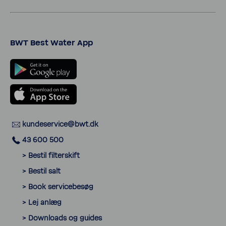
BWT Best Water App
kunde­ser­vice@bwt.dk
43 600 500
> Bestil filter­skift
> Bestil salt
> Book servi­ce­besøg
> Lej anlæg
> Down­loads og guides