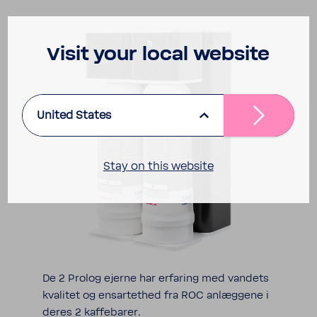
Visit your local website
United States
Stay on this website
De 2 Prolog ejerne har erfa­ring med vandets
kvalitet og ensar­tethed fra ROC anlæg­gene i
deres 2 kaffe­barer.