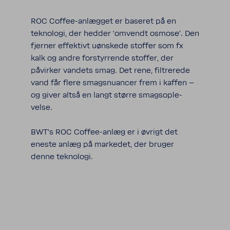
ROC Coffee-​anlægget er baseret på en
tekno­logi, der hedder ‘omvendt osmose’. Den
fjerner effek­tivt uønskede stoffer som fx
kalk og andre forstyr­rende stoffer, der
påvirker vandets smag. Det rene, filtre­rede
vand får flere smagsnu­ancer frem i kaffen –
og giver altså en langt større smags­op­le­
velse.
BWT’s ROC Coffee-​anlæg er i øvrigt det
eneste anlæg på markedet, der bruger
denne tekno­logi.