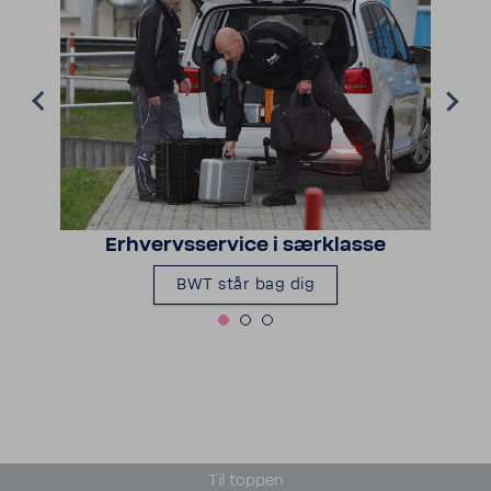
Erhvervs­ser­vice i særklasse
BWT står bag dig
Til toppen