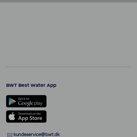
BWT Best Water App
kunde­ser­vice@bwt.dk