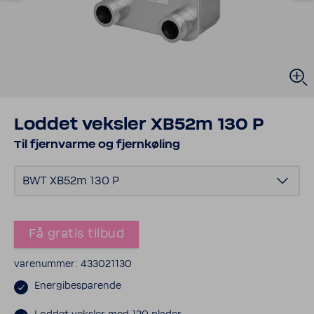
Loddet veksler XB52m 130 P
Til fjern­varme og fjer­n­køling
BWT XB52m 130 P
Få gratis tilbud
vare­nummer: 433021130
Ener­gibe­spa­rende