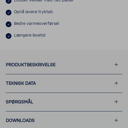
Loddet veksler med 130 plader
Opnå lavere tryktab
Bedre varme­over­førsel
Længere levetid
PRODUKT­BE­SKRI­VELSE
TEKNISK DATA
SPØRGSMÅL
DOWN­LOADS