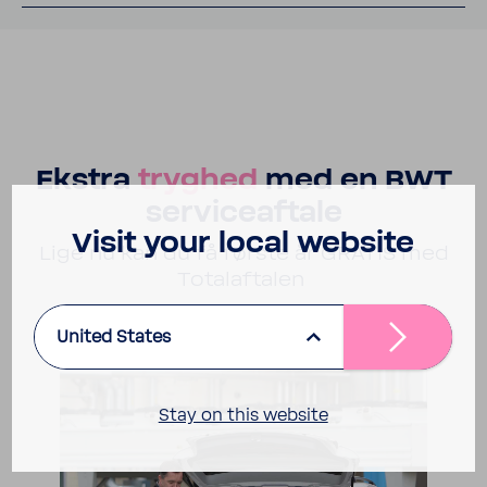
Ekstra
tryghed
med en BWT
servi­ce­af­tale
Visit your local website
Lige nu kan du få første år GRATIS med
Tota­laf­talen
United States
Stay on this website