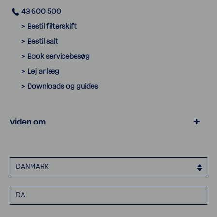
43 600 500
> Bestil filter­skift
> Bestil salt
> Book servi­ce­besøg
> Lej anlæg
> Down­loads og guides
Viden om
> Privat­livspo­litik
> Cookies
DANMARK
> Erklæ­ring om tilgæn­ge­lighed
> Elek­tro­nisk faktu­re­ring
DA
> Smiley rapport