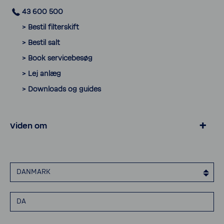
43 600 500
> Bestil filter­skift
> Bestil salt
> Book servi­ce­besøg
> Lej anlæg
> Down­loads og guides
Viden om
> Privat­livspo­litik
> Cookies
DANMARK
> Erklæ­ring om tilgæn­ge­lighed
> Elek­tro­nisk faktu­re­ring
DA
> Smiley rapport