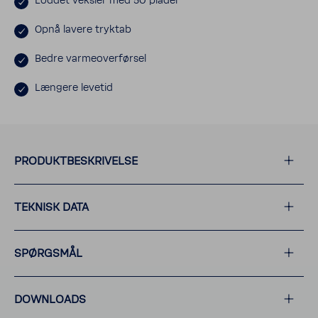
Loddet veksler med 50 plader
Opnå lavere tryktab
Bedre varme­over­førsel
Længere levetid
PRODUKT­BE­SKRI­VELSE
TEKNISK DATA
SPØRGSMÅL
DOWN­LOADS