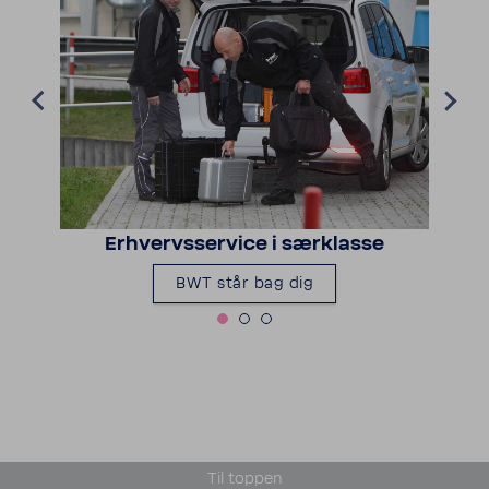
Erhvervs­ser­vice i særklasse
BWT står bag dig
Til toppen