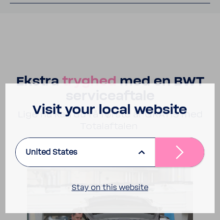
Ekstra
tryghed
med en BWT
servi­ce­af­tale
Visit your local website
Lige nu kan du få første år GRATIS med
Tota­laf­talen
United States
Stay on this website