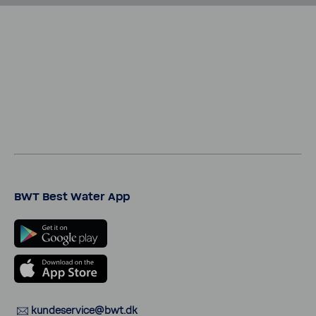
BWT Best Water App
kunde­ser­vice@bwt.dk