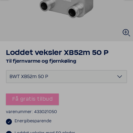
Loddet veksler XB52m 50 P
Til fjern­varme og fjer­n­køling
BWT XB52m 50 P
Få gratis tilbud
vare­nummer: 433021050
Ener­gibe­spa­rende