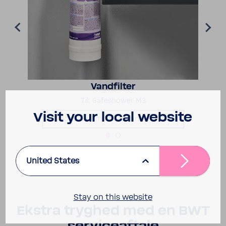
Vand­filter
Til: Safes­hower M3
Visit your local website
Blød­gø­ring med best­pro­tect 2XL
United States
Stay on this website
Ekstra tryghed med en BWT