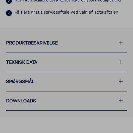
Nem at instal­lere og kræver ikke et stort vedli­ge­hold
Få 1 års gratis servi­ce­af­tale ved valg af Tota­laf­talen
PRODUKT­BE­SKRI­VELSE
TEKNISK DATA
SPØRGSMÅL
DOWN­LOADS