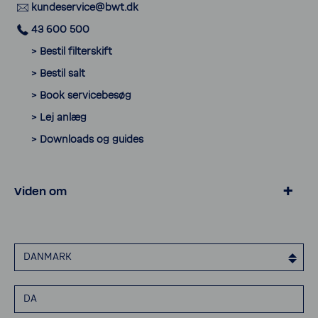
kunde­ser­vice@bwt.dk
43 600 500
> Bestil filter­skift
> Bestil salt
> Book servi­ce­besøg
> Lej anlæg
> Down­loads og guides
Viden om
> Privat­livspo­litik
> Cookies
DANMARK
> Erklæ­ring om tilgæn­ge­lighed
> Elek­tro­nisk faktu­re­ring
DA
> Smiley rapport