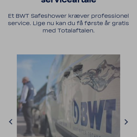
servi­ce­af­tale
Et BWT Safes­hower kræver profes­sionel
service. Lige nu kan du få første år gratis
med Tota­laf­talen.