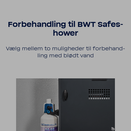
Forbe­hand­ling til BWT Safes­
hower
Vælg mellem to mulig­heder til forbe­hand­
ling med blødt vand