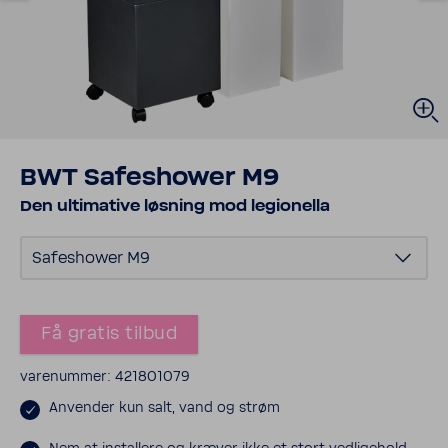
BWT Safes­hower M9
Den ulti­ma­tive løsning mod legio­nella
Safes­hower M9
Få gratis tilbud
vare­nummer: 421801079
Anvender kun salt, vand og strøm