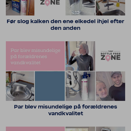
Før slog kalken den ene elkedel ihjel efter
den anden
Par blev misun­de­lige på foræl­drenes
vand­kva­litet