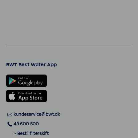
BWT Best Water App
kunde­ser­vice@bwt.dk
43 600 500
> Bestil filter­skift