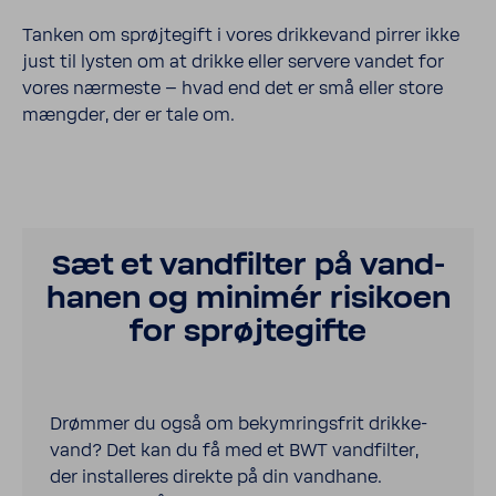
Tanken om sprøj­te­gift i vores drik­ke­vand pirrer ikke
just til lysten om at drikke eller servere vandet for
vores nærmeste – hvad end det er små eller store
mængder, der er tale om.
Sæt et vand­filter på vand­
hanen og minimér risi­koen
for sprøj­te­gifte
Drømmer du også om bekym­rings­frit drik­ke­
vand? Det kan du få med et BWT vand­filter,
der instal­leres direkte på din vand­hane.