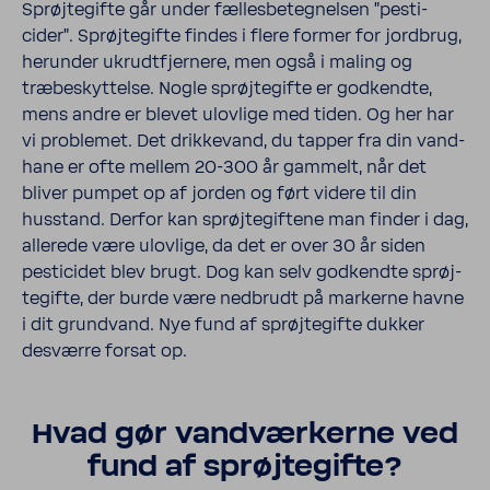
Sprøj­te­gifte går under fælles­be­teg­nelsen "pesti­
cider". Sprøj­te­gifte findes i flere former for jord­brug,
herunder ukrudt­fjer­nere, men også i maling og
træbe­skyt­telse. Nogle sprøj­te­gifte er godkendte,
mens andre er blevet ulov­lige med tiden. Og her har
vi problemet. Det drik­ke­vand, du tapper fra din vand­
hane er ofte mellem 20-​300 år gammelt, når det
bliver pumpet op af jorden og ført videre til din
husstand. Derfor kan sprøj­te­gif­tene man finder i dag,
alle­rede være ulov­lige, da det er over 30 år siden
pesti­cidet blev brugt. Dog kan selv godkendte sprøj­
te­gifte, der burde være nedbrudt på markerne havne
i dit grund­vand. Nye fund af sprøj­te­gifte dukker
desværre forsat op.
Hvad gør vand­vær­kerne ved
fund af sprøj­te­gifte?