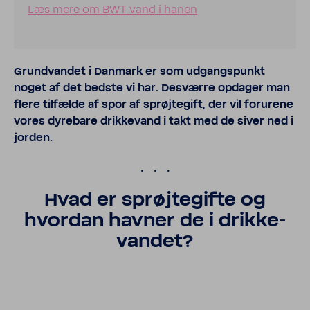
Læs mere om BWT vand i hanen
Grund­vandet i Danmark er som udgangs­punkt
noget af det bedste vi har. Desværre opdager man
flere tilfælde af spor af sprøj­te­gift, der vil foru­rene
vores dyre­bare drik­ke­vand i takt med de siver ned i
jorden.
.
Hvad er sprøj­te­gifte og
hvordan havner de i drik­ke­
vandet?