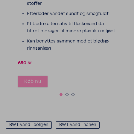
stoffer
Efter­lader vandet sundt og smag­fuldt
Et bedre alter­nativ til flaske­vand da
filtret bidrager til mindre plastik i miljøet
Kan benyttes sammen med et blød­gø­
rings­anlæg
650 kr.
Køb nu
BWT vand i boligen
BWT vand i hanen