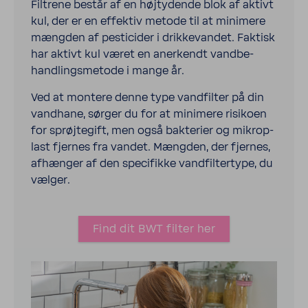
Filtrene består af en højty­dende blok af aktivt
kul, der er en effektiv metode til at mini­mere
mængden af pesti­cider i drik­ke­vandet. Faktisk
har aktivt kul været en aner­kendt vand­be­
hand­lings­me­tode i mange år.
Ved at montere denne type vand­filter på din
vand­hane, sørger du for at mini­mere risi­koen
for sprøj­te­gift, men også bakte­rier og mikro­p­
last fjernes fra ­vandet. Mængden, der fjernes,
afhænger af den speci­fikke vand­filter­type, du
vælger.
Find dit BWT filter her