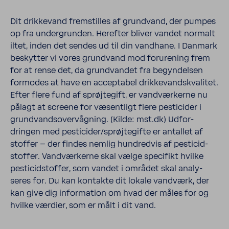
Dit drik­ke­vand frem­stilles af grund­vand, der pumpes
op fra under­grunden. Herefter bliver vandet normalt
iltet, inden det sendes ud til din vand­hane. I Danmark
beskytter vi vores grund­vand mod foru­re­ning frem
for at rense det, da grund­vandet fra begyn­delsen
formodes at have en accep­tabel drik­ke­vand­skva­litet.
Efter flere fund af sprøj­te­gift, er vand­vær­kerne nu
pålagt at screene for væsent­ligt flere pesti­cider i
grund­vandsover­våg­ning. (Kilde: mst.dk) Udfor­
dringen med pesti­cider/sprøj­te­gifte er antallet af
stoffer – der findes nemlig hund­redvis af pesti­cid­
stoffer. Vand­vær­kerne skal vælge speci­fikt hvilke
pesti­cid­stoffer, som vandet i området skal analy­
seres for. Du kan kontakte dit lokale vand­værk, der
kan give dig infor­ma­tion om hvad der måles for og
hvilke værdier, som er målt i dit vand.