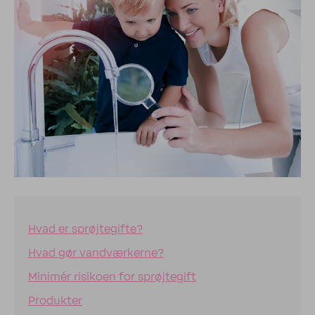
Hvad er sprøjtegifte?
Hvad gør vandværkerne?
Minimér risikoen for sprøjtegift
Produkter