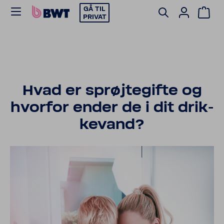
GÅ TIL
PRIVAT
Hvad er sprøj­te­gifte og
hvorfor ender de i dit drik­
ke­vand?