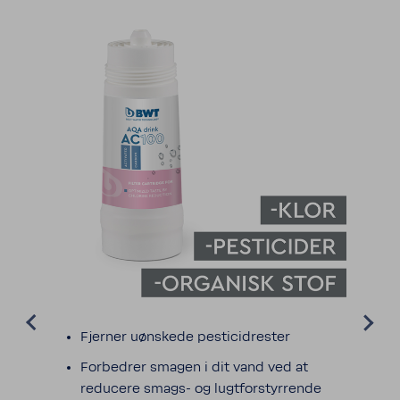
Fjerner uønskede pesti­ci­dre­ster
Forbedrer smagen i dit vand ved at
redu­cere smags-​ og lugt­for­styr­rende